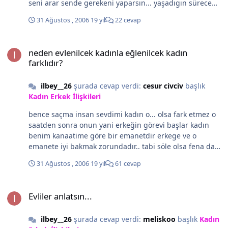
seni arar sende gerekeni yaparsın... yaşadıgın sürece
mutluluk hep onünde olacaktır aman sakın basıp geçme
31 Ağustos , 2006
19 yıl
22 cevap
gerçek sevgiyi bulman dileğiyle... sevgiler
neden evlenilcek kadınla eğlenilcek kadın farklıdır?
neden evlenilcek kadınla eğlenilcek kadın
farklıdır?
ilbey__26
şurada cevap verdi:
cesur civciv
başlık
Kadın Erkek İlişkileri
bence saçma insan sevdimi kadın o... olsa fark etmez o
saatden sonra onun yani erkeğin görevi başlar kadın
benim kanaatime göre bir emanetdir erkege ve o
emanete iyi bakmak zorundadır.. tabi söle olsa fena da
olmaz.. tabiri uygundur gerçi biraz klsik laflar ama
31 Ağustos , 2006
19 yıl
61 cevap
evlenilecek kadını özetliyor yani Kadın dediğin istanbul
gibi olmalı fatihi tek fethi zor...
Evliler anlatsın...
Evliler anlatsın...
ilbey__26
şurada cevap verdi:
meliskoo
başlık
Kadın