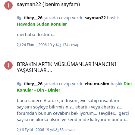
sayman22 ( benim sayfam)
ilbey__26
şurada cevap verdi:
sayman22
başlık
Havadan Sudan Konular
merhaba dostum...
24 Ekim , 2006
19 yıl
134 cevap
BIRAKIN ARTIK MÜSLÜMANLAR İNANCINI YAŞASINLAR....
BIRAKIN ARTIK MÜSLÜMANLAR İNANCINI
YAŞASINLAR....
ilbey__26
şurada cevap verdi:
ebu muslim
başlık
Dini
Konular - Din - Dinler
bana sadece Atatürkçü düşünçeye sahip insanların
sayısını söyleye bilirmisiniz.. abartılı veya abartısız...
forumdan bunun cevabını bekliyorum... sevgiler... gerçi
sayısı ne olursa olsun ve kendimide katıyorum bunun
içine Atatürk ü kullananlarla aynı safda kesinlikle
6 Eylül , 2006
19 yıl
58 cevap
olamam nasıl dini siyasetde istismar edip kullananlarla