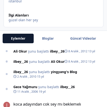
istanbul
İlgi Alanları
güzel olan her şey
Eylemler
Bloglar
Güncel Videolar
Ali Okur
şunu başlattı
ilbey__26
8 Aralık , 2012
13 yıl
ilbey__26
şunu başlattı
Ali Okur
8 Aralık , 2012
13 yıl
ilbey__26
şunu başlattı
yingyang's Blog
2 Aralık , 2010
15 yıl
Gece Yağmuru
şunu başlattı
ilbey__26
11 Aralık , 2006
19 yıl
koca adayından cok sey mı beklemelı
koca adayından cok sey mı beklemelı