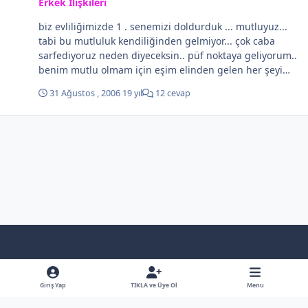
Erkek İlişkileri
biz evliliğimizde 1 . senemizi doldurduk ... mutluyuz...
tabi bu mutluluk kendiliğinden gelmiyor... çok caba
sarfediyoruz neden diyeceksin.. püf noktaya geliyorum..
benim mutlu olmam için eşim elinden gelen her şeyi
yapıyor... bende onu mutlu edebilmek için elimden
31 Ağustos , 2006
19 yıl
12 cevap
gelen her şeyi yapıyorum yani yaşamımız içinde ikimiz
arasında bir yarış söz konusu... bencil olmamak yeterli
eger seviyorsanız birbirinizi düşünme kendini bırak o
seni düşünür sende onu düşün...
Light Mode
Dark Mode
System Preference
f
x
y
b
a
o
l
Giriş Yap
TIKLA ve Üye Ol
Menu
Dil
Gizlilik Poliçesi
İletişim
Çerezler
RSS
c
u
u