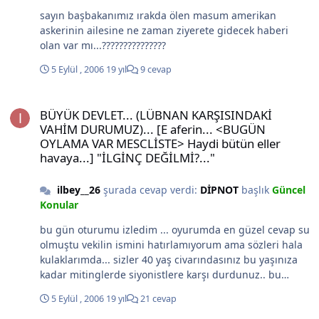
Mustafa Kemal'i anlamak göz boyamak değil, Mustafa
sayın başbakanımız ırakda ölen masum amerikan
Kemal ülküsü sadece söz değil Beni seviyorsanız eğer ve
askerinin ailesine ne zaman ziyerete gidecek haberi
anlıyorsanız, Laboratuvarlarda sabahlayın, kahvelerde
olan var mı...???????????????
değil, Bilim ağartsın saçlarınızı, kitaplar, Ancak böyle
aydınlanır o sonsuz karanlıklar. Mustafa Kemal'i
5 Eylül , 2006
19 yıl
9 cevap
anlamak ağlamak değil, Mustafa Kemal ülküsü sadece
söz değil. Demokrasiyi getirmiştim size, özgürlüğü
BÜYÜK DEVLET... (LÜBNAN KARŞISINDAKİ VAHİM DURUMUZ)... [E afer
Görüyorum ki hâlâ aynı yerdesiniz hiç ilerlememiş;
BÜYÜK DEVLET... (LÜBNAN KARŞISINDAKİ
Birbirinize düşmüşsünüz halka eğilmek dururken, Hani
VAHİM DURUMUZ)... [E aferin... <BUGÜN
köylerde ışık, hani bolluk, hani kaygısız gülen, Mustafa
OYLAMA VAR MESCLİSTE> Haydi bütün eller
Kemal'i anlamak işitmek değil, Mustafa Kemal ülküsü
havaya...] "İLGİNÇ DEĞİLMİ?..."
sadece söz değil. Arayı kapatmanızı istiyorum uygar
uluslarla, Bilime, sanata varılmaz rezil dalkavuklarla, Bu
ilbey__26
şurada cevap verdi:
DİPNOT
başlık
Güncel
vatan, bu canım vatan sizden çalışmak ister, Paydos
Konular
öğünmeye, paydos avunmaya, yeter, yeter, Mustafa
Kemal'i anlamak aldatmak değil, Mustafa Kemal ülküsü
bu gün oturumu izledim ... oyurumda en güzel cevap su
sadece söz değil ben müslüman bir türk gençi olarak.
olmuştu vekilin ismini hatırlamıyorum ama sözleri hala
Gazi ye yapılan yobazlar tarafından uydurulan kelamları
kulaklarımda... sizler 40 yaş civarındasınız bu yaşınıza
gale aldım. nede ben Atatürkçüyüm diye inançlarından
kadar mitinglerde siyonistlere karşı durdunuz.. bu
dolayı insanları küçümseyen ve alay edenlerden yana
günden itibaren siyonizme hizmet ediyorsunuz.. siz
5 Eylül , 2006
19 yıl
21 cevap
oldum. biz ihanetlerle dolu bu dünyada Allahımıza olan
oraya lübnanı korumaya deil yahudileri korumaya
inancımızı bir kenara atmadık çıkarlarımız için