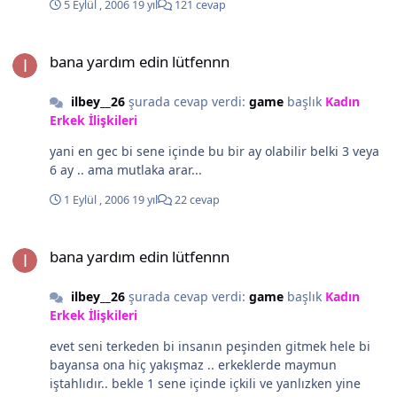
5 Eylül , 2006
19 yıl
121 cevap
bana yardım edin lütfennn
bana yardım edin lütfennn
ilbey__26
şurada cevap verdi:
game
başlık
Kadın
Erkek İlişkileri
yani en gec bi sene içinde bu bir ay olabilir belki 3 veya
6 ay .. ama mutlaka arar...
1 Eylül , 2006
19 yıl
22 cevap
bana yardım edin lütfennn
bana yardım edin lütfennn
ilbey__26
şurada cevap verdi:
game
başlık
Kadın
Erkek İlişkileri
evet seni terkeden bi insanın peşinden gitmek hele bi
bayansa ona hiç yakışmaz .. erkeklerde maymun
iştahlıdır.. bekle 1 sene içinde içkili ve yanlızken yine