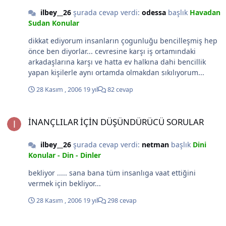
ilbey__26
şurada cevap verdi:
odessa
başlık
Havadan
Sudan Konular
dikkat ediyorum insanların çogunluğu bencilleşmiş hep
önce ben diyorlar... cevresine karşı iş ortamındaki
arkadaşlarına karşı ve hatta ev halkına dahi bencillik
yapan kişilerle aynı ortamda olmakdan sıkılıyorum...
28 Kasım , 2006
19 yıl
82 cevap
İNANÇLILAR İÇİN DÜŞÜNDÜRÜCÜ SORULAR
İNANÇLILAR İÇİN DÜŞÜNDÜRÜCÜ SORULAR
ilbey__26
şurada cevap verdi:
netman
başlık
Dini
Konular - Din - Dinler
bekliyor ..... sana bana tüm insanlıga vaat ettiğini
vermek için bekliyor...
28 Kasım , 2006
19 yıl
298 cevap
sayman22 ( benim sayfam)