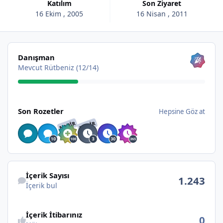
Katılım
Son Ziyaret
16 Ekim , 2005
16 Nisan , 2011
Hepsine Göz at
Danışman
Mevcut Rütbeniz (12/14)
Hepsine Göz at
Son Rozetler
Hepsine Göz at
NADIR
NADIR
İçerik bul
İçerik Sayısı
1.243
İçerik bul
İçerik İtibarınız
0