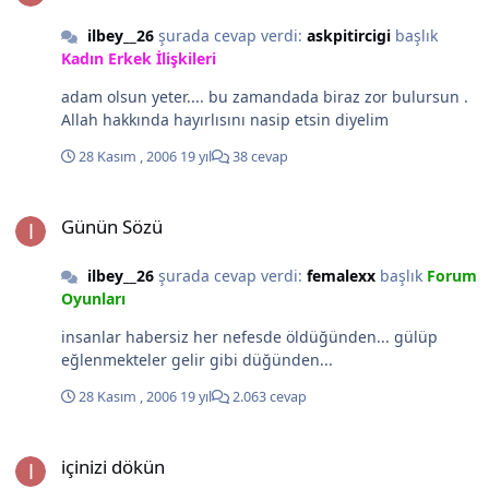
ilbey__26
şurada cevap verdi:
askpitircigi
başlık
Kadın Erkek İlişkileri
adam olsun yeter.... bu zamandada biraz zor bulursun .
Allah hakkında hayırlısını nasip etsin diyelim
28 Kasım , 2006
19 yıl
38 cevap
Günün Sözü
Günün Sözü
ilbey__26
şurada cevap verdi:
femalexx
başlık
Forum
Oyunları
insanlar habersiz her nefesde öldüğünden... gülüp
eğlenmekteler gelir gibi düğünden...
28 Kasım , 2006
19 yıl
2.063 cevap
içinizi dökün
içinizi dökün