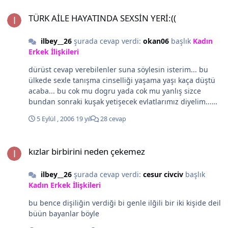
gidiyorsunuz... çok istiyorsanız lübnana asker
TÜRK AİLE HAYATINDA SEXSİN YERİ:((
peygamber sevgisinden uzak durmadık başkalarının
göndermek ... siz burda 355 kişisiniz hepiniz bi tane
TÜRK AİLE HAYATINDA SEXSİN YERİ:((
isteği üzerine gazi ye hürmet ve saygıda kusur etmedik
evladını asker olarak göndersin.. bu milletin siyonistler
beyinsizlerin keyfi üzerine ismi bilinmez sehidleri duasız
için hizmet edecek askeri yok... dipnot güzel konulara
ilbey__26
şurada cevap verdi:
okan06
başlık
Kadın
bırakmadık yürüyorsak bu topraklarda özgürce biz bu
değil miş... ama suan orda masum insanlarında öldüğü
Erkek İlişkileri
nesil konuşuruz sadece boş boş... lafla pc başında
bir gerçek... dünya ne kadar acımasız insanlar savaş
üstüklük sagladın mı Atatürk çü oldugunuzu sanırız. da
istemiyor fakat acımasız siyaset kana doymuyor...
dürüst cevap verebilenler suna söylesin isterim... bu
kendimizi bi nimetden sayarız... bu milletin cekeçeği
ülkede sexle tanışma cinselliği yaşama yaşı kaça düştü
ceza büyük.. her şeyi hak ediyoruz...
acaba... bu cok mu dogru yada cok mu yanlış sizce
bundan sonraki kuşak yetişecek evlatlarımız diyelim...
nasıl bir sorun bekliyor gelecekde.. erken sexle tanışmak
5 Eylül , 2006
19 yıl
28 cevap
ileride sex hayatlarında sorun cıkara bilir mi çırakrırsa
neler cıkara bilir... tartışmaya açık bi konu...
kızlar birbirini neden çekemez
kızlar birbirini neden çekemez
ilbey__26
şurada cevap verdi:
cesur civciv
başlık
Kadın Erkek İlişkileri
bu bence dişiliğin verdiği bi genle ilğili bir iki kişide deil
büün bayanlar böyle