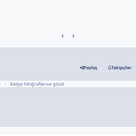
Previous carousel slide
Next carousel slide
Paylaş
Takipçiler
ü
Radya fotoğraflarına gözat