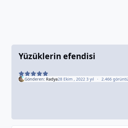
Yüzüklerin efendisi
Gönderen:
Radya
28 Ekim , 2022
3 yıl
2.466 görünt