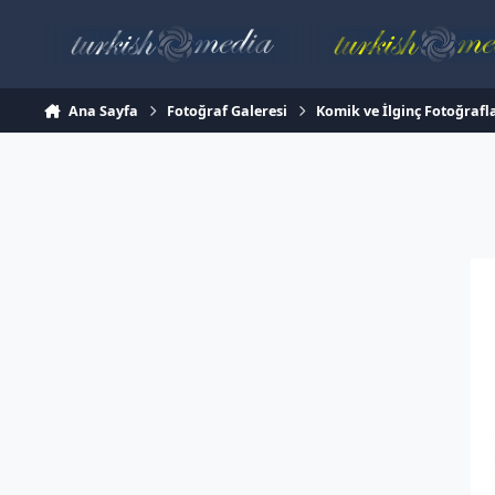
İçeriğe atla
Ana Sayfa
Fotoğraf Galeresi
Komik ve İlginç Fotoğrafl