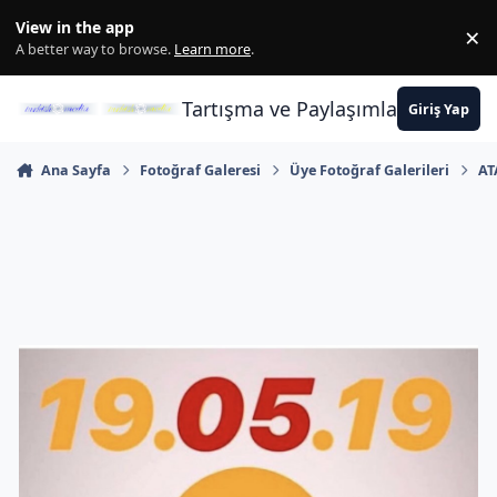
İçeriğe atla
View in the app
×
Di
A better way to browse.
Learn more
.
Tartışma ve Paylaşımların Merkez
Giriş Yap
Ana Sayfa
Fotoğraf Galeresi
Üye Fotoğraf Galerileri
AT