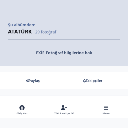
Şu albümden:
ATATÜRK
· 29 fotoğraf
EXİF Fotoğraf bilgilerine bak
Paylaş
Takipçiler
Gösterilecek hiç bir yorum yok
Giriş Yap
TIKLA ve Üye Ol
Menu