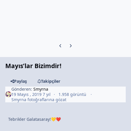
Previous carousel slide
Next carousel slide
Mayıs’lar Bizimdir!
Paylaş
Takipçiler
Gönderen:
Smyrna
19 Mayıs , 2019
7 yıl
1.958 görüntü
Smyrna fotoğraflarına gözat
Tebrikler Galatasaray!
💛
❤️