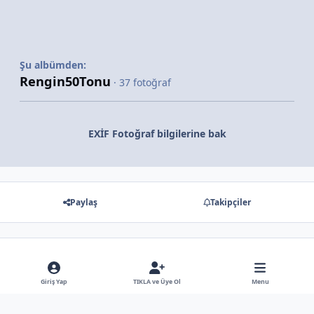
Şu albümden:
Rengin50Tonu
· 37 fotoğraf
EXİF Fotoğraf bilgilerine bak
Paylaş
Takipçiler
Gösterilecek hiç bir yorum yok
Giriş Yap
TIKLA ve Üye Ol
Menu