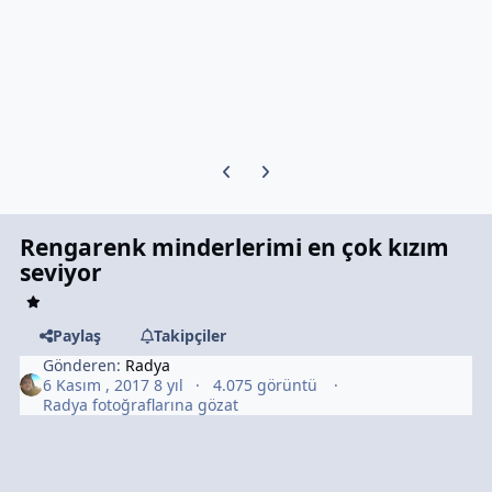
Previous carousel slide
Next carousel slide
Rengarenk minderlerimi en çok kızım
seviyor
Paylaş
Takipçiler
Gönderen:
Radya
6 Kasım , 2017
8 yıl
4.075 görüntü
Radya fotoğraflarına gözat