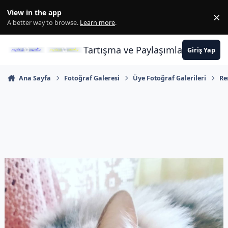
İçeriğe atla
View in the app
×
Di
A better way to browse.
Learn more
.
Tartışma ve Paylaşımların Merkez
Giriş Yap
Ana Sayfa
Fotoğraf Galeresi
Üye Fotoğraf Galerileri
Re