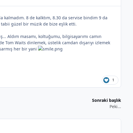
a kalmadım. 8 de kalktım, 8.30 da servise bindim 9 da
bii güzel bir müzik de bize eşlik etti.
mış... Aldım masamı, koltuğumu, bilgisayarımı camın
de Tom Waits dinlemek, üstelik camdan dışarıyı izlemek
 sarmış her bir yani
1
Sonraki başlık
Peki...