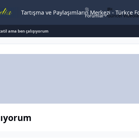
Tartışma ve Paylaşımların Merkezi - Türkçe 
Forumlar
Güncel Videola
tatil ama ben çalışıyorum
ışıyorum