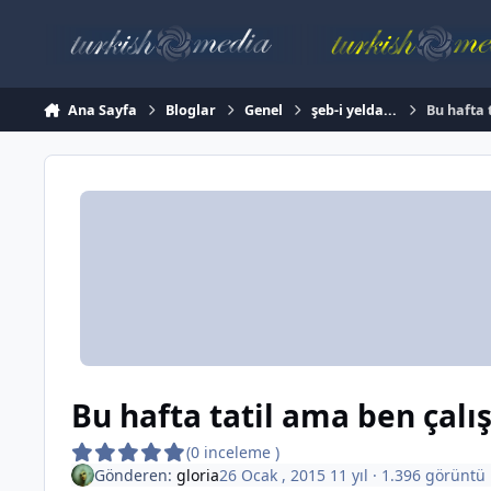
İçeriğe atla
Ana Sayfa
Bloglar
Genel
şeb-i yelda...
Bu hafta 
Bu hafta tatil ama ben çal
(0 inceleme )
Gönderen:
gloria
26 Ocak , 2015
11 yıl
· 1.396 görüntü