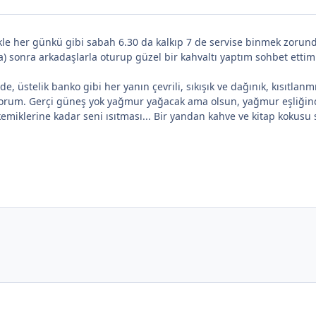
e her günkü gibi sabah 6.30 da kalkıp 7 de servise binmek zorund
 sonra arkadaşlarla oturup güzel bir kahvaltı yaptım sohbet ettim ta
stelik banko gibi her yanın çevrili, sıkışık ve dağınık, kısıtlan
rüyorum. Gerçi güneş yok yağmur yağacak ama olsun, yağmur eşliğin
emiklerine kadar seni ısıtması... Bir yandan kahve ve kitap kokusu