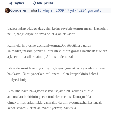
Paylaş
Takipçiler
Gönderen:
hiba
15 Mayıs , 2009
17 yıl
· 1.234 görüntü
Sadece sahip olduğu duygular kadar sevebiliyormuş insan..Hazneleri
ne ile,hangileriyle doluysa onlarla,onlar kadar..
Kelimelerin ötesine geçilemiyormuş..O, sözcüklere gerek
kalmadan,insanın gözlerini bırakın cildinin gözeneklerinden fışkıran
aşk,sevgi masallara aitmiş.Adı üstünde masal..
İstese de sürükleyemiyormuş hiçbirşeyi,sözcüklerle şuradan şuraya
hakikatte..Bunu yaparken asıl önemli olan karşıdakinin halet-i
ruhiyesi imiş.
Birbirine baka baka,konuşa konuşa,ama bir kelimesini bile
anlamadan birbirinin,geçen ömürler varmış..Konuşmakla
olmuyormuş,anlatmakla,yazmakla da olmuyormuş..herkes ancak
kendi söylediklerini anlayabiliyormuş hakkıyla..