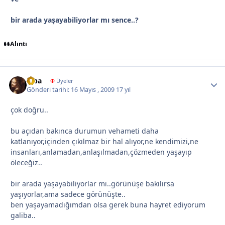
bir arada yaşayabiliyorlar mı sence..?
Alıntı
hiba
Autho
Φ
Üyeler
Gönderi tarihi:
16 Mayıs , 2009
17 yıl
çok doğru..
bu açıdan bakınca durumun vehameti daha
katlanıyor,içinden çıkılmaz bir hal alıyor,ne kendimizi,ne
insanları,anlamadan,anlaşılmadan,çözmeden yaşayıp
öleceğiz..
bir arada yaşayabiliyorlar mı..görünüşe bakılırsa
yaşıyorlar,ama sadece görünüşte..
ben yaşayamadığımdan olsa gerek buna hayret ediyorum
galiba..