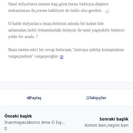
Nasıl milyarlarca insanın kaşı,gözü,burnu farklıysa,düşünce
mekanizması da,yorum kabiliyeti de farklı olsa gerektir..
O halde milyarlarca insan,birbirini aslında bir kıdım bile
anlamadan,farklı frekanslardaki hissiyatı ile nasıl yaşayabilir binlerce
yıldır bir arada..?
Buna tatmin edici bir cevap bulursam,''inzivaya çekilip konuşmaktan
vazgeçmekten'' vazgeçeceğim
Paylaş
Takipçiler
Önceki başlık
Sonraki başlık
İnanmayacaksınız Ama O İsyankar Benim..:)
Kimim ben,neyim ben