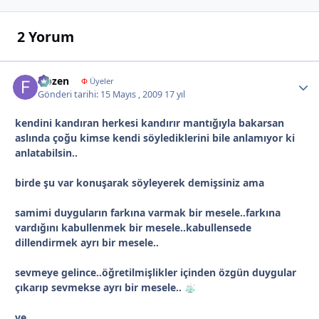
2 Yorum
frozen
Autho
Φ
Üyeler
Gönderi tarihi:
15 Mayıs , 2009
17 yıl
kendini kandıran herkesi kandırır mantığıyla bakarsan
aslında çoğu kimse kendi söylediklerini bile anlamıyor ki
anlatabilsin..
birde şu var konuşarak söyleyerek demişsiniz ama
samimi duyguların farkına varmak bir mesele..farkına
vardığını kabullenmek bir mesele..kabullensede
dillendirmek ayrı bir mesele..
sevmeye gelince..öğretilmişlikler içinden özgün duygular
çıkarıp sevmekse ayrı bir mesele..
ve