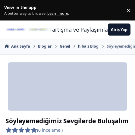
İçeriğe atla
View in the app
×
Di
A better way to browse.
Learn more
.
Tartışma ve Paylaşımların Merkez
Giriş Yap
Ana Sayfa
Bloglar
Genel
hiba's Blog
Söyleyemediğim
Söyleyemediğimiz Sevgilerde Buluşalım
(0 inceleme )