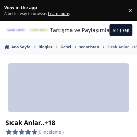
İçeriğe atla
View in the app
×
Di
A better way to browse.
Learn more
.
Tartışma ve Paylaşımların Merkez
Giriş Yap
Ana Sayfa
Bloglar
Genel
sedatistan
Sıcak Anlar..+1
Sıcak Anlar..+18
(0 inceleme )