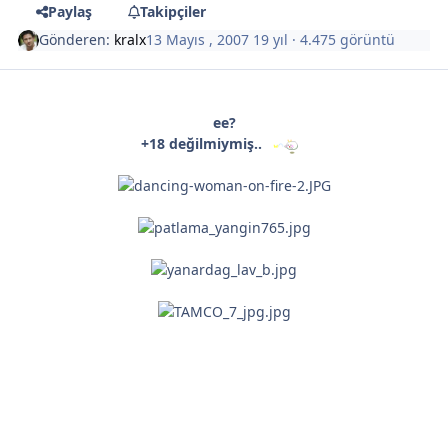
Paylaş
Takipçiler
Gönderen:
kralx
13 Mayıs , 2007
19 yıl
· 4.475 görüntü
ee?
+18 değilmiymiş..