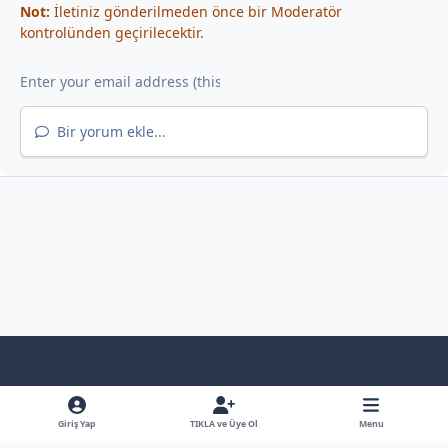
Not:
İletiniz gönderilmeden önce bir Moderatör
kontrolünden geçirilecektir.
Bir yorum ekle...
Light Mode
Dark Mode
System Preference
f
x
y
b
a
o
l
Giriş Yap
TIKLA ve Üye Ol
Menu
Dil
Gizlilik Poliçesi
İletişim
Çerezler
RSS
c
u
u