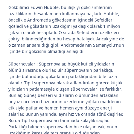
Gökbilimci Edwin Hubble, bu ilişkiyi gökcisimlerinin
uzaklıklarını hesaplamada kullanmaya başladı. Hubble,
öncelikle Andromeda gökadasının içindeki Sefeidleri
gözledi ve gökadanın uzaklığını yaklaşık olarak 1 milyon
ışık yılı olarak hesapladı. O sırada Sefeidlerin özellikleri
çok iyi bilinmediğinden bu hesap hatalıydı. Ancak yine de
o zamanlar sanıldığı gibi, Andromeda'nın Samanyolu'nun
içinde bir gökcismi olmadığı anlaşıldı.
Süpernovalar : Süpernovalar, büyük kütleli yıldızların
ölümü sırasında olurlar. Bir süpernovanın parlaklığı,
içinde bulunduğu gökadanın parlaklığından bile fazla
olabilir. Tip l süpernova olarak adlandırılan görece küçük
yıldızların patlamasıyla oluşan süpernovalar ise farklıdır.
Bunlar, Güneş benzeri yıldızların ölümünden artakalan
beyaz cücelerin bazılarının üzerlerine yığılan maddenin
etkisiyle patlar ve hemen hemen aynı düzeye enerji
salarlar. Bunun yanında, aynı hız ve oranda sönükleşirler.
Bu da Tip l süpernovaları tanımada kolaylık sağlar.
Parlaklığı bilinen süpernovadan bize ulaşan ışık, onun
uzaklığının karesiyle ters orantılı olduğundan,