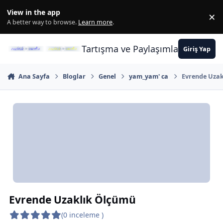
İçeriğe atla
View in the app
×
Di
A better way to browse.
Learn more
.
Tartışma ve Paylaşımların Merkez
Giriş Yap
Ana Sayfa
Bloglar
Genel
yam_yam' ca
Evrende Uzak
Evrende Uzaklık Ölçümü
(0 inceleme )