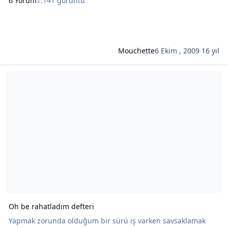
6 Yorum
1.141 görüntü
Mouchette
6 Ekim , 2009
16 yıl
Şunun hakkında daha oku: Oh be rahatladım defteri
Oh be rahatladım defteri
Yapmak zorunda olduğum bir sürü iş varken savsaklamak