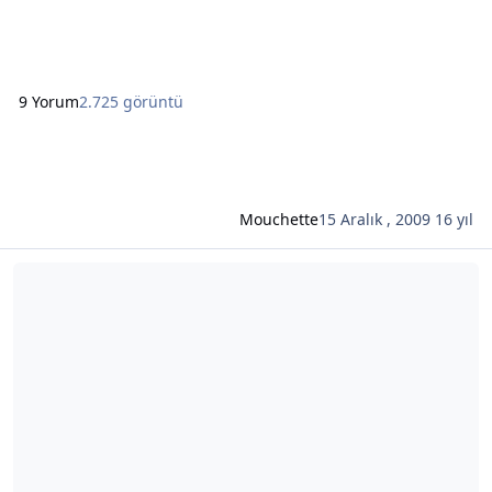
sadece dedem ve ananem kalıyor artık, herkes dağıldı bir
taraflara. Evin kalabalık olması benim için tam b
9 Yorum
2.725 görüntü
Mouchette
15 Aralık , 2009
16 yıl
Şunun hakkında daha oku: İnsanlara domuz yedirenlerin akıbetler