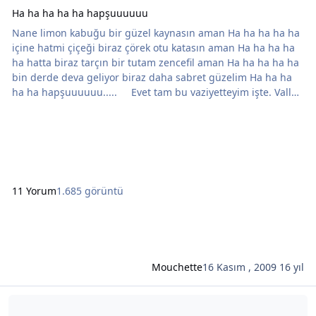
Ha ha ha ha ha hapşuuuuuu
Nane limon kabuğu bir güzel kaynasın aman Ha ha ha ha ha
içine hatmi çiçeği biraz çörek otu katasın aman Ha ha ha ha
ha hatta biraz tarçın bir tutam zencefil aman Ha ha ha ha ha
bin derde deva geliyor biraz daha sabret güzelim Ha ha ha
ha ha hapşuuuuuu..... Evet tam bu vaziyetteyim işte. Valla
billa hepsini de yaptım ama... ki bu yıl hayatımda ilk defa
kendimi bitki çaylarına teslim etmiştim oysa. Psikolojik olarak
şimdiye kadar iyi de gelmişti. Hiç hasta olmam sanıyordum.
Ama bu
11 Yorum
1.685 görüntü
Mouchette
16 Kasım , 2009
16 yıl
Şunun hakkında daha oku: Nev-i şahsıma münhasır