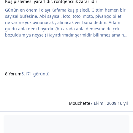
Kuş pislemesi yararlıdır, röntgencilik zararlıdır
Günün en önemli olayı Kafama kuş pisledi. Gittim hemen bir
sayısal büfesine. Abi sayısal, loto, toto, moto, piyango bileti
ne var ne yok oynanacak , alınacak ver bana dedim. Adam
güldü abla dedi hayırdır. (bu arada abla demesine de çok
bozuldum ya neyse ) Hayırdırmıdır şermidir bilinmez ama ne
olur ne olmaz alayım ben dedim. Bakalım sonuç ne olacak.
Zengin mengin olurum belki dimi ama. Aldım elime bi tomar
kağıt parçası hayal alemine dala dala geldim eve. Pek bir
hayal kurar oldum ya bu arala
8 Yorum
5.171 görüntü
Mouchette
7 Ekim , 2009
16 yıl
Şunun hakkında daha oku: Plan yapmamayı bir kere daha öğrend