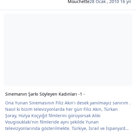
Mouchette
28 Ocak , 2010
16 yıl
Şunun hakkında daha oku: Sinemanın Şarkı Söyleyen Kadınları -1 -
Sinemanın Şarkı Söyleyen Kadınları -1 -
Ona Yunan Sinemasının Filiz Akın'ı desek yanılmayız sanırım .
Nasıl ki bizim televizyonlarda her gün Filiz Akın, Türkan
Şoray, Hülya Koçyiğit filmlerini görüyorsak Aliki
Vougiouklaki'nin filmleride aynı şekilde Yunan
televizyonlarında gösterilmekte. Türkiye, İsrail ve İspanya'da
da çektiği filmlerle tanınan Aliki 1933 yılında