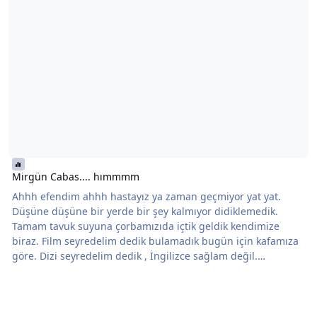
Mirgün Cabas.... hımmmm
Ahhh efendim ahhh hastayız ya zaman geçmiyor yat yat.
Düşüne düşüne bir yerde bir şey kalmıyor didiklemedik.
Tamam tavuk suyuna çorbamızıda içtik geldik kendimize
biraz. Film seyredelim dedik bulamadık bugün için kafamıza
göre. Dizi seyredelim dedik , İngilizce sağlam değil.
Gözlerden şapır şapır sular akarken alt yazıları da okumakta
zorlanıyorum. Eeee ne yapayım bende sizin kafanızı şişiririm
olur biter he he En iyisi ben size Mirgün Cabas'tan
bahsedeyim. Bu bey benim için televizyon