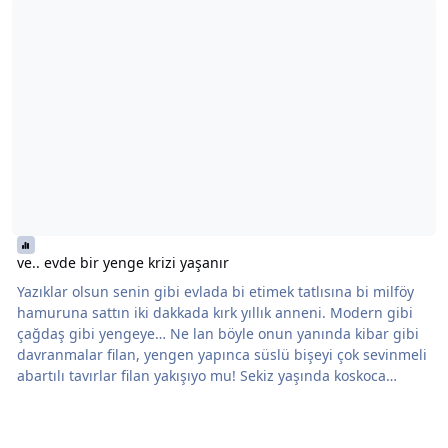
ve.. evde bir yenge krizi yaşanır
Yazıklar olsun senin gibi evlada bi etimek tatlısına bi milföy
hamuruna sattın iki dakkada kırk yıllık anneni. Modern gibi
çağdaş gibi yengeye… Ne lan böyle onun yanında kibar gibi
davranmalar filan, yengen yapınca süslü bişeyi çok sevinmeli
abartılı tavırlar filan yakışıyo mu! Sekiz yaşında koskoca
adamsın, o yokken ben vardım lan nankör! Şuna bak bi de
selpakla tutmuş, nerde gördüyse selpağı öküz!.. Sen sanki
etkilenmedin!.. Fırın poşeti’ni, aleminyum folyo’yuöğrenirken