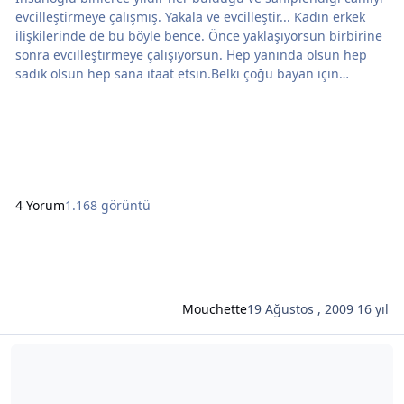
evcilleştirmeye çalışmış. Yakala ve evcilleştir... Kadın erkek
ilişkilerinde de bu böyle bence. Önce yaklaşıyorsun birbirine
sonra evcilleştirmeye çalışıyorsun. Hep yanında olsun hep
sadık olsun hep sana itaat etsin.Belki çoğu bayan için
sahiplenilmek dünyanın en güzel duygularından biri. En iyi
üniversitelere gidip harika bir meslek edinen kadınlara (ki
bunlarla yıllarca aileleri övünmüştür bizim kızımız şurda
okuyor okulu bitirince
4 Yorum
1.168 görüntü
Mouchette
19 Ağustos , 2009
16 yıl
Şunun hakkında daha oku: Felaketim felaketsin felaket