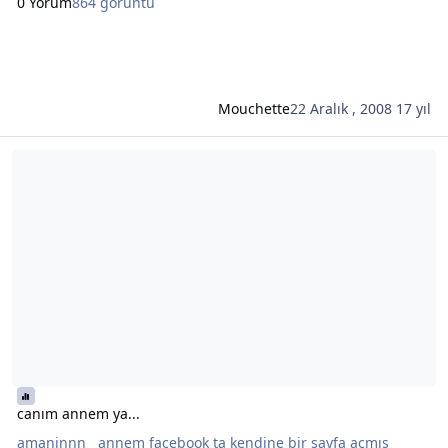
0 Yorum
864 görüntü
Mouchette
22 Aralık , 2008
17 yıl
Şunun hakkında daha oku: canım annem ya...
canım annem ya...
amaninnn annem facebook ta kendine bir sayfa açmış