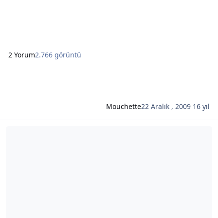
doğdu.Çocukluğunda bir çok trajediler görmüş. En önemlisi
de babası Nazi İşgalinde alman askerler tarafından
öldürülmüş.19 yaşındayken Tiyatro Okulunu kazanarak
oyunculuk h
2 Yorum
2.766 görüntü
Mouchette
22 Aralık , 2009
16 yıl
Şunun hakkında daha oku: Otobüs Mevzuları -2 -