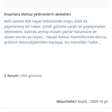
İnsanlara domuz yedirenlerin akıbetleri
Milli Gazete Aile Hayat bölümünde mayıs 2009 da
yayınlanmış bir haber. Şimdi gözüme çarptı ve paylaşmadan
edemedim. Aslında alıntıyı mizahi yazılar bölümüne de
atsam olurdu ya neyse... Yazıda domuz mamüllerinde domuz
gribinin mevcudiyetinden başlayıp, bu mamülleri halka
yedirenlerin Allah tarafından nasıl cezalandırılacağına kadar
eni konu bahsediyor araştırmacı yazar Mevlüt Özcan. Son
derece bilimsel bir yazı yani Bu yazıyı saklayıp, lüzumu
gelince çıkarıp çıkarıp okumak lazım. Hatta domuz gr
2 Yorum
1.494 görüntü
Mouchette
3 Aralık , 2009
16 yıl
Şunun hakkında daha oku: ve.. evde bir yenge krizi yaşanır