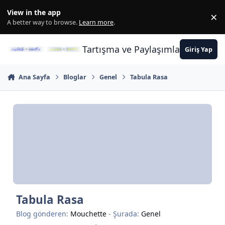
İçeriğe atla
View in the app
×
Di
A better way to browse.
Learn more
.
Tartışma ve Paylaşımların Merkez
Giriş Yap
Ana Sayfa
Bloglar
Genel
Tabula Rasa
Tabula Rasa
Blog gönderen:
Mouchette
- Şurada:
Genel