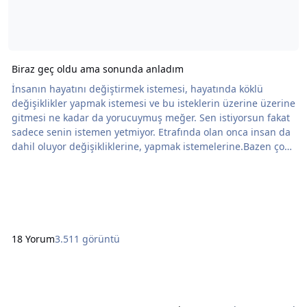
Biraz geç oldu ama sonunda anladım
İnsanın hayatını değiştirmek istemesi, hayatında köklü
değişiklikler yapmak istemesi ve bu isteklerin üzerine üzerine
gitmesi ne kadar da yorucuymuş meğer. Sen istiyorsun fakat
sadece senin istemen yetmiyor. Etrafında olan onca insan da
dahil oluyor değişikliklerine, yapmak istemelerine.Bazen çok
gözü kara, güçlü veya dik olman da yetmiyor şu hayata
karşı.Hep güçlü görmüş herkes seni çünkü. Bir kere bile
olsun pes etmeye başlamanı görmeleri sana yüklenmelerine
neden oluyor. Boğulmak nedir, beyin
18 Yorum
3.511 görüntü