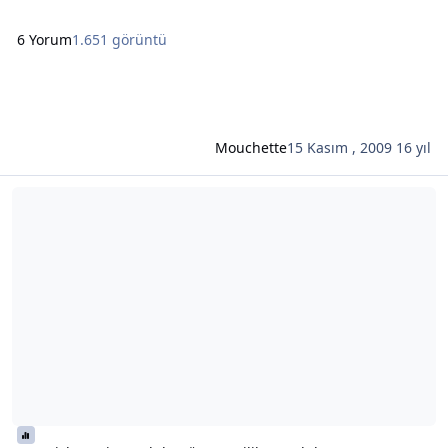
6 Yorum
1.651 görüntü
Mouchette
15 Kasım , 2009
16 yıl
Şunun hakkında daha oku: Kuş pislemesi yararlıdır, röntgencilik zar