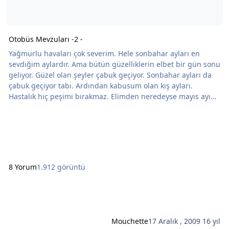
Otobüs Mevzuları -2 -
Yağmurlu havaları çok severim. Hele sonbahar ayları en
sevdiğim aylardır. Ama bütün güzelliklerin elbet bir gün sonu
geliyor. Güzel olan şeyler çabuk geçiyor. Sonbahar ayları da
çabuk geçiyor tabi. Ardından kabusum olan kış ayları.
Hastalık hiç peşimi bırakmaz. Elimden neredeyse mayıs ayına
kadar mendil eksilmez. Bir de çok üşürüm ben, üstüste
lahana gibi giyinmelerim meşhurdur. Soba sürekli
yanıbaşımda dursun o kadar hoşuma gider (bu arada
söylemesi ayıp güzel bir soba aldım kendime, çok para v
8 Yorum
1.912 görüntü
Mouchette
17 Aralık , 2009
16 yıl