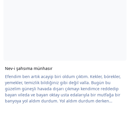
Nev-i şahsıma münhasır
Efendim ben artık acayip biri oldum çıktım. Kekler, börekler,
yemekler, temizlik bildiğiniz gibi değil valla. Bugün bu
güzelim güneşli havada dışarı çıkmayı kendimce reddedip
bayan vileda ve bayan oktay usta edalarıyla bir mutfağa bir
banyoya yol aldım durdum. Yol aldım durdum derken
sanırsın ev 250 metrekare, var yok 70 metrekare. Viledanın
sopasını dış kapıdan sallasan zaten bütün ev paspaslanır.
Yalnız ütü ve cam silmek gibi illet başka bir ev işi daha
tanımam ben. Ama azimliyim bu konularda