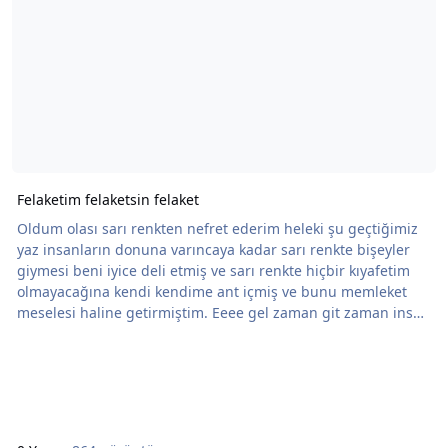
Felaketim felaketsin felaket
Oldum olası sarı renkten nefret ederim heleki şu geçtiğimiz
yaz insanların donuna varıncaya kadar sarı renkte bişeyler
giymesi beni iyice deli etmiş ve sarı renkte hiçbir kıyafetim
olmayacağına kendi kendime ant içmiş ve bunu memleket
meselesi haline getirmiştim. Eeee gel zaman git zaman insan
verdiği sözleri , antları unutuyo tabii. Evet evet maalesef
bende de öyle oldu. Ben kırkyılın başı kendime ciciler biciler
alacağım diye alışverişe git kendine bissürü şey al araya bide
sarı bir hırka şıkı