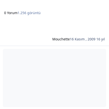
0 Yorum
1.256 görüntü
Mouchette
16 Kasım , 2009
16 yıl
Şunun hakkında daha oku: Ha ha ha ha ha hapşuuuuuu