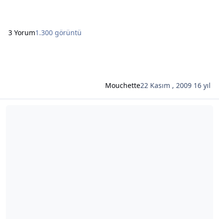
nasıl baktığını gör
3 Yorum
1.300 görüntü
Mouchette
22 Kasım , 2009
16 yıl
Şunun hakkında daha oku: Sanal Miting Alanları