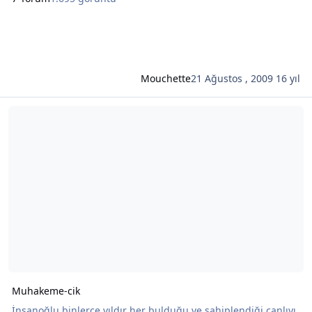
Mouchette
21 Ağustos , 2009
16 yıl
Şunun hakkında daha oku: Muhakeme-cik
Muhakeme-cik
İnsanoğlu binlerce yıldır her bulduğu ve sahiplendiği canlıyı