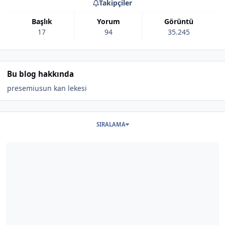
Takipçiler
Başlık
Yorum
Görüntü
17
94
35.245
Bu blog hakkında
presemiusun kan lekesi
Bu blogdaki başlıklar
SIRALAMA
Şunun hakkında daha oku: Biraz geç oldu ama sonunda anladım