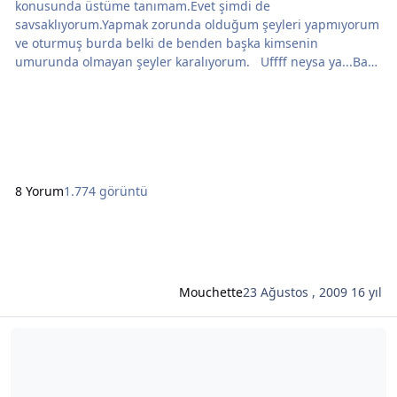
konusunda üstüme tanımam.Evet şimdi de
savsaklıyorum.Yapmak zorunda olduğum şeyleri yapmıyorum
ve oturmuş burda belki de benden başka kimsenin
umurunda olmayan şeyler karalıyorum. Uffff neysa ya...Bak
şimdi neler neler geldi akılıma durup dururken. -
Küçüklüğümden beri kulak böceği diye bir böcek türü
olduğunu zannettim durdum. Bu zannım hala devam
etmekte.Bunu bana kim,ne zaman ve hangi amaçla dedi
hatırlamıyorum. O böcekler gece uyur
8 Yorum
1.774 görüntü
Mouchette
23 Ağustos , 2009
16 yıl
Şunun hakkında daha oku: Otobüs mevzuları