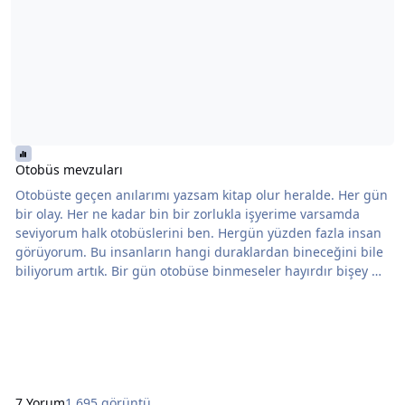
Otobüs mevzuları
Otobüste geçen anılarımı yazsam kitap olur heralde. Her gün
bir olay. Her ne kadar bin bir zorlukla işyerime varsamda
seviyorum halk otobüslerini ben. Hergün yüzden fazla insan
görüyorum. Bu insanların hangi duraklardan bineceğini bile
biliyorum artık. Bir gün otobüse binmeseler hayırdır bişey mi
oldu acaba diye merak ettiklerim bile vardır. Yaklaşık 4 yıldan
beri 1 saat süren yolculuklarımda otobüse binen insanları
davranışlarına göre gruplandırmaya bile başladım.Biliyorum
dedlilik bu normal bi
7 Yorum
1.695 görüntü