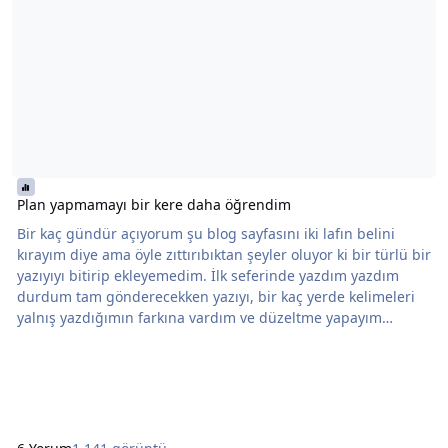
Plan yapmamayı bir kere daha öğrendim
Bir kaç gündür açıyorum şu blog sayfasını iki lafın belini
kırayım diye ama öyle zıttırıbıktan şeyler oluyor ki bir türlü bir
yazıyıyı bitirip ekleyemedim. İlk seferinde yazdım yazdım
durdum tam gönderecekken yazıyı, bir kaç yerde kelimeleri
yalnış yazdığımın farkına vardım ve düzeltme yapayım
dedim. Düzelteyim derken tamamen sildim Bir daha da
uğraşmadım tabi...Çünkü konu aynı olsada yazdıklarım ,
kullandığum cümleler aynı olmayacaktı. Diğerinde yine
başladım yazmaya, bu arada kardeşim aradı.