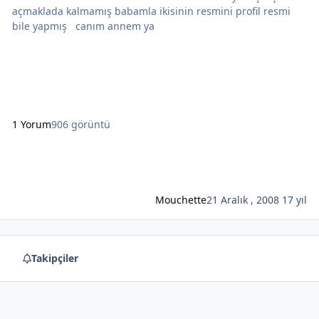
açmaklada kalmamış babamla ikisinin resmini profil resmi
bile yapmış canım annem ya
1 Yorum
906 görüntü
Mouchette
21 Aralık , 2008
17 yıl
Takipçiler