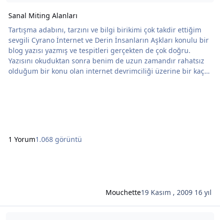
Sanal Miting Alanları
Tartışma adabını, tarzını ve bilgi birikimi çok takdir ettiğim
sevgili Cyrano İnternet ve Derin İnsanların Aşkları konulu bir
blog yazısı yazmış ve tespitleri gerçekten de çok doğru.
Yazısını okuduktan sonra benim de uzun zamandır rahatsız
olduğum bir konu olan internet devrimciliği üzerine bir kaç
cümle yazmak istedim. Son bir kaç gündür evde olduğumdan
bende fazlaca bir biçimde internetle haşır neşir oldum. Adı
sol, sosyalizm, komünizm olan bir çok foruma göz atma
fırsatım oldu. Ateşli tartış
1 Yorum
1.068 görüntü
Mouchette
19 Kasım , 2009
16 yıl
Şunun hakkında daha oku: Mirgün Cabas.... hımmmm