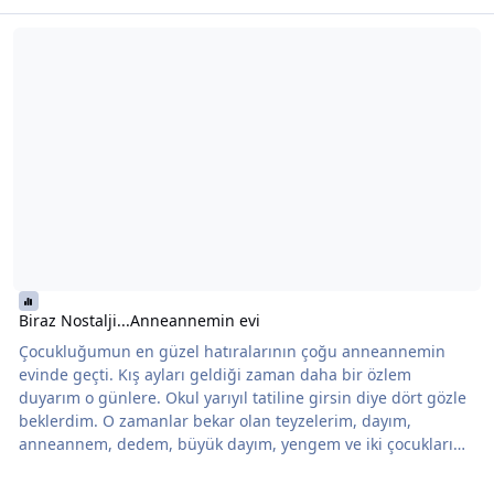
Şunun hakkında daha oku: Biraz Nostalji...Anneannemin evi
Biraz Nostalji...Anneannemin evi
Çocukluğumun en güzel hatıralarının çoğu anneannemin
evinde geçti. Kış ayları geldiği zaman daha bir özlem
duyarım o günlere. Okul yarıyıl tatiline girsin diye dört gözle
beklerdim. O zamanlar bekar olan teyzelerim, dayım,
anneannem, dedem, büyük dayım, yengem ve iki çocukları
hep beraber aynı evde oturuyorlardı. Kocaman bir bahçesi
olan, 2 katlı, ahşap bir ev... ve hala dimdik ayakta. Evde