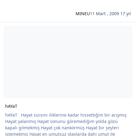
MINEU
11 Mart , 2009
17 yıl
Şunun hakkında daha oku: hAYaT
hAYaT
hAYaT Hayat sızısını iliklerine kadar hissettiğim bir acıymış
Hayat yalanmış Hayat sonunu göremediğim yolda gözü
kapalı gitmekmiş Hayat çok nankörmüş Hayat bir şeyleri
istemekmiş Hayat en umutsuz olaylarda dahi umut ile