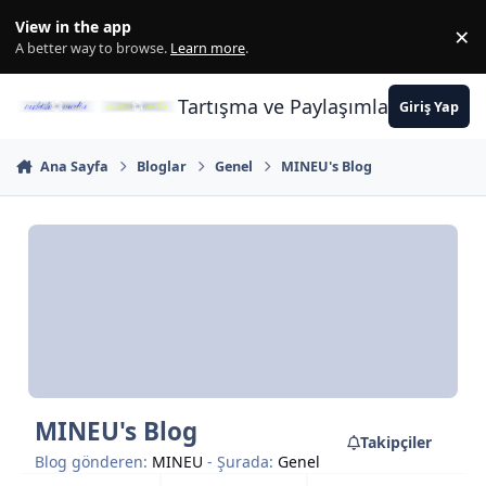
İçeriğe atla
View in the app
×
Di
A better way to browse.
Learn more
.
Tartışma ve Paylaşımların Merkez
Giriş Yap
Ana Sayfa
Bloglar
Genel
MINEU's Blog
MINEU's Blog
Takipçiler
Blog gönderen:
MINEU
- Şurada:
Genel