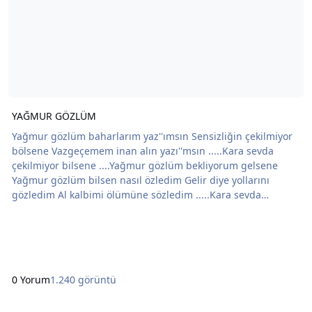
YAĞMUR GÖZLÜM
Yağmur gözlüm baharlarım yaz''ımsın Sensizliğin çekilmiyor
bölsene Vazgeçemem inan alın yazı''msın .....Kara sevda
çekilmiyor bilsene ....Yağmur gözlüm bekliyorum gelsene
Yağmur gözlüm bilsen nasıl özledim Gelir diye yollarını
gözledim Al kalbimi ölümüne sözledim .....Kara sevda
çekilmiyor bilsene .....Yağmur gözlüm yaşlarımı silsene
Yağmur gözlüm nasıl hüzün doluyum Seni sevdim aşka
hasret yoluyum İnsaf eyle ben de Allah kuluyum ....Kara
sevda çekilmiyor bilsene
0 Yorum
1.240 görüntü