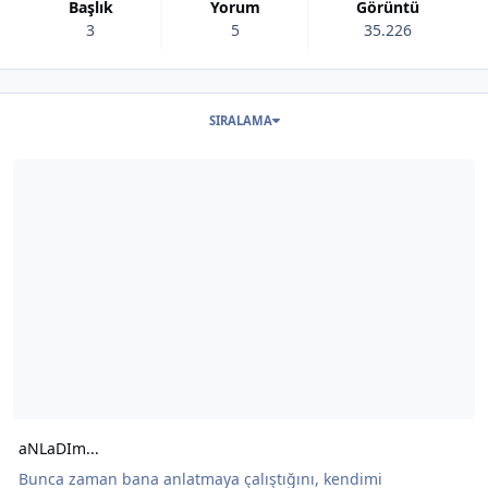
Başlık
Yorum
Görüntü
3
5
35.226
Bu blogdaki başlıklar
SIRALAMA
Şunun hakkında daha oku: aNLaDIm...
aNLaDIm...
Bunca zaman bana anlatmaya çalıştığını, kendimi