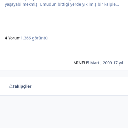
yaşayabilmekmiş, Umudun bittiği yerde yıkılmış bir kalple
yaşamakmış Yaşayabilmek sözcüğünde saklıymış hayat Hayat
yaşamayı becerebilmekmiş Hayat kimi yerde güldürse
bileağlamakmış Hayat gözyaşı nehrinde bir gemiymiş...
Geminin rotasını iyi belirleyebilmekmiş hayat..
4 Yorum
1.366 görüntü
MINEU
5 Mart , 2009
17 yıl
Takipçiler