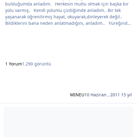
bulduğumda anladım. Herkesin mutlu olmak için başka bir
yolu varmış, Kendi yolumu çizdiğimde anladım.. Bir tek
yaşanarak öğrenilirmiş hayat, okuyarak,dinleyerek değil..
Bildiklerini bana neden anlatmadığını, anladım.. Yüreğinde
aşk olmadan geçen her gün kayıpmış, Aşk peşinden neden
yalınayak koştuğunu anladım.. Acı doruğa ulaştığında
gözyaşı gelmezmiş gözlerden, Neden hiç ağlamadığını
anladım.. Ağlayanı güld
1 Yorum
1.290 görüntü
MINEU
10 Haziran , 2011
15 yıl
Şunun hakkında daha oku: YAĞMUR GÖZLÜM