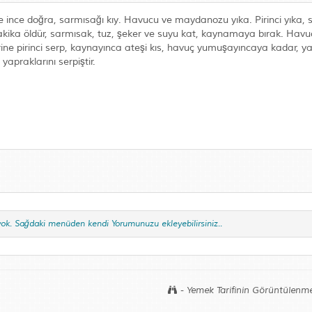
e ince doğra, sarmısağı kıy. Havucu ve maydanozu yıka. Pirinci yıka, 
akika öldür, sarmısak, tuz, şeker ve suyu kat, kaynamaya bırak. Havu
rine pirinci serp, kaynayınca ateşi kıs, havuç yumuşayıncaya kadar, ya
apraklarını serpiştir.
yok. Sağdaki menüden kendi Yorumunuzu ekleyebilirsiniz..
- Yemek Tarifinin Görüntülenme