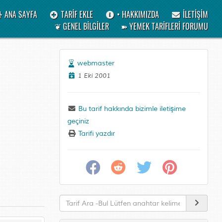
ANA SAYFA
TARİF EKLE
• HAKKIMIZDA
İLETİŞİM
❦ GENEL BİLGİLER
➽ YEMEK TARİFLERİ FORUMU
webmaster
1 Eki 2001
Bu tarif hakkında bizimle iletişime
geçiniz
Tarifi yazdır