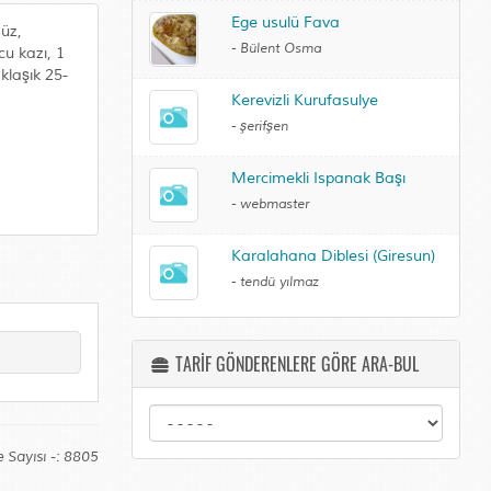
Ege usulü Fava
süz,
-
Bülent Osma
cu kazı, 1
klaşık 25-
Kerevizli Kurufasulye
-
şerifşen
Mercimekli Ispanak Başı
-
webmaster
Karalahana Diblesi (Giresun)
-
tendü yılmaz
TARİF GÖNDERENLERE GÖRE ARA-BUL
 Sayısı -: 8805