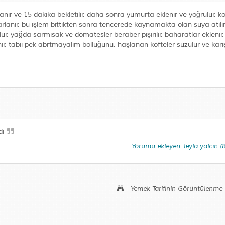
ıslanır ve 15 dakika bekletilir. daha sonra yumurta eklenir ve yoğrulur. k
rlanır. bu işlem bittikten sonra tencerede kaynamakta olan suya atılı
ur. yağda sarmısak ve domatesler beraber pişirilir. baharatlar eklenir.
 tabii pek abrtmayalım bolluğunu. haşlanan köfteler süzülür ve karışı
di
Yorumu ekleyen: leyla yalcin 
- Yemek Tarifinin Görüntülenme 