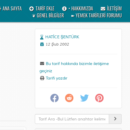
ANA SAYFA
TARİF EKLE
• HAKKIMIZDA
İLETİŞİM
❦ GENEL BİLGİLER
➽ YEMEK TARİFLERİ FORUMU
HATİCE ŞENTÜRK
12 Şub 2002
Bu tarif hakkında bizimle iletişime
geçiniz
Tarifi yazdır