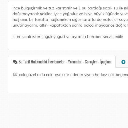
ince bulgur,irmik ve tuz karıştırılır ve 1 su bardağı sıcak su ile 
dağılmayacak şekilde iyice yoğrulur ve bilye büyüklüğünde yuva
haşlanır. bir tarafta haşlanırken diğer tarafta domatesler soyul
unutmayalım. altını kapattıktan sonra bolca maydanoz doğranır.
ister sıcak ister soğuk yoğurt ve ayranla beraber servis edilir.
Bu Tarif Hakkındaki İncelemeler - Yorumlar - Görüşler - İpuçları
cok güzel oldu cok tesekkür ederim yiyen herkez cok begen