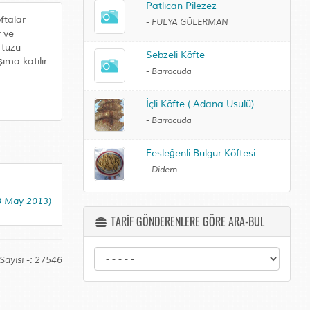
Patlıcan Pilezez
öftalar
-
FULYA GÜLERMAN
r ve
 tuzu
Sebzeli Köfte
ma katılır.
-
Barracuda
İçli Köfte ( Adana Usulü)
-
Barracuda
Fesleğenli Bulgur Köftesi
-
Didem
(8 May 2013)
TARİF GÖNDERENLERE GÖRE ARA-BUL
Sayısı -: 27546