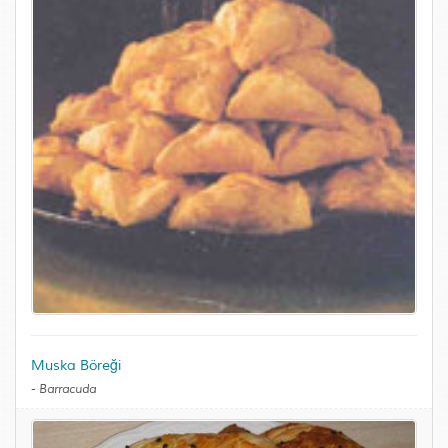
Muska Böreği
-
Barracuda