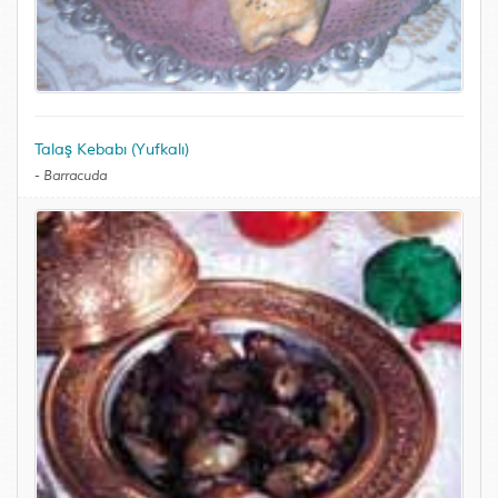
Talaş Kebabı (Yufkalı)
-
Barracuda