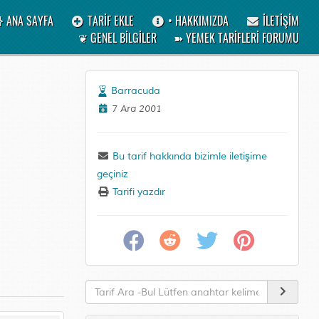
ANA SAYFA
TARİF EKLE
• HAKKIMIZDA
İLETİŞİM
❦ GENEL BİLGİLER
➽ YEMEK TARİFLERİ FORUMU
Barracuda
7 Ara 2001
Bu tarif hakkında bizimle iletişime
geçiniz
Tarifi yazdır