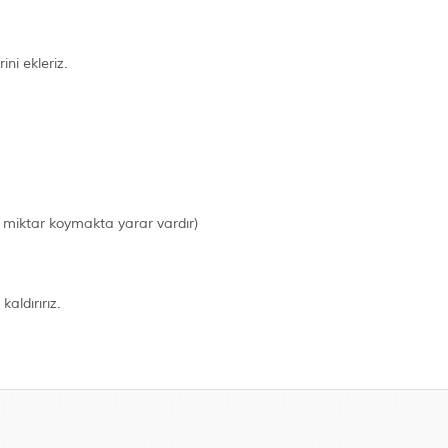
ni ekleriz.
z miktar koymakta yarar vardır)
aldırırız.