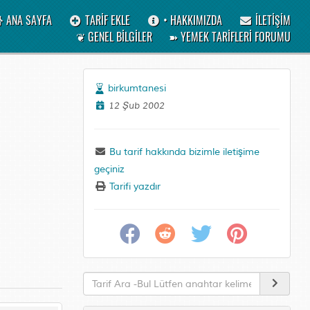
ANA SAYFA
TARİF EKLE
• HAKKIMIZDA
İLETİŞİM
❦ GENEL BİLGİLER
➽ YEMEK TARİFLERİ FORUMU
birkumtanesi
12 Şub 2002
Bu tarif hakkında bizimle iletişime
geçiniz
Tarifi yazdır