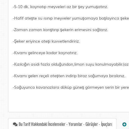
-5-10 dk. kaynatıp meyveleri az bir şey yumuşatırız.
-Hafif ateşte su ısınıp meyveler yumuşamaya başlayınca şekeri
-Zaman zaman karıştırıp şekerin erimesini sağlarız.
-Şeker eriyince ateşi kuvvetlendiririz.
-Kıvamı gelinceye kadar kaynatırız.
-Kızılcığın asidi fazla olduğundan,limon suyu konulmayabilir.(a
-Kıvamı gelen reçeli ateşten indirip biraz soğumaya bırakınız.
-Soğuyunca kavanozlara döküp güneş görmeyen serin bir yere k
Bu Tarif Hakkındaki İncelemeler - Yorumlar - Görüşler - İpuçları