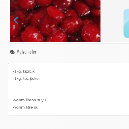
Malzemeler
-1kg. kızılcık
-1kg. toz şeker
-yarım limon suyu
-Yarım litre su