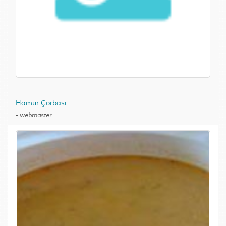
Hamur Çorbası
-
webmaster