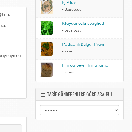
İç Pilav
-
Barracuda
tırın.
Maydanozlu spaghetti
 ve
-
ozge ozsun
Patlıcanlı Bulgur Pilavı
-
zeze
p kaynayınca
Fırında peynirli makarna
-
zekiye
TARİF GÖNDERENLERE GÖRE ARA-BUL