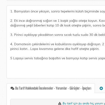
1. Bamyaları önce yıkayın, sonra tepelerini külah biçiminde soyun
2. Eti ince doğranmış soğan ve 1 kaşık yağla ateşe koyun. Ka
doğanmış yeşil biberleri katıp 10 dk kısık ateşte pişirin, sonra
3. Pirinci ayıklayıp yıkadıktan sonra sıcak tuzlu suda 30 dk bekl
4. Domatesin çekirdelerini ve kabuklarını ayıklayııp doğrayın. 
pirinci katın . Lapa kıvamına gelene dke hafif ateşte pişirin.
5 Lapayı servis tabağına boşaltın ve bamyayı katıp servis yapı
Bu Tarif Hakkındaki İncelemeler - Yorumlar - Görüşler - İpuçları
Bu tarif için şu anda hiç yorum 