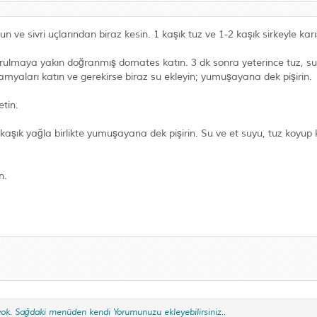
 ve sivri uçlarından biraz kesin. 1 kaşık tuz ve 1-2 kaşık sirkeyle karış
vrulmaya yakın doğranmış domates katın. 3 dk sonra yeterince tuz, su
 bamyaları katın ve gerekirse biraz su ekleyin; yumuşayana dek pişirin.
etin.
2 kaşık yağla birlikte yumuşayana dek pişirin. Su ve et suyu, tuz koyu
n.
yok. Sağdaki menüden kendi Yorumunuzu ekleyebilirsiniz..