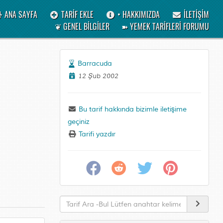
ANA SAYFA
TARİF EKLE
• HAKKIMIZDA
İLETİŞİM
❦ GENEL BİLGİLER
➽ YEMEK TARİFLERİ FORUMU
Barracuda
12 Şub 2002
Bu tarif hakkında bizimle iletişime
geçiniz
Tarifi yazdır