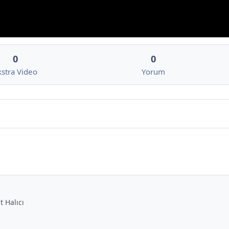
0
0
kstra Video
Yorum
t Halıcı