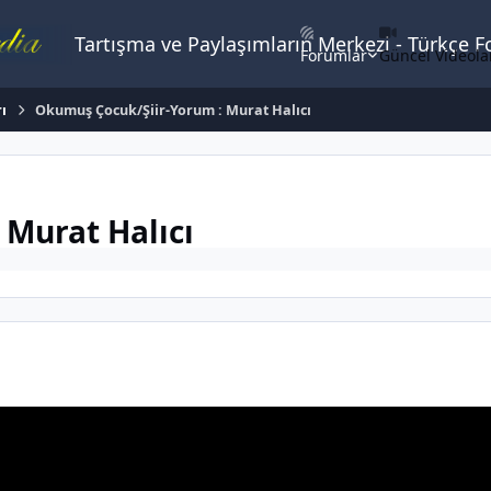
Tartışma ve Paylaşımların Merkezi - Türkçe 
Forumlar
Güncel Videola
rı
Okumuş Çocuk/Şiir-Yorum : Murat Halıcı
Murat Halıcı