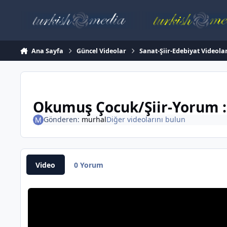
İçeriğe atla
Ana Sayfa
Güncel Videolar
Sanat-Şiir-Edebiyat Videola
Okumuş Çocuk/Şiir-Yorum : 
Gönderen:
murhal
Diğer videolarını bulun
Video
0 Yorum