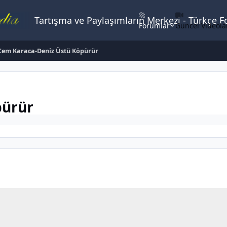
Tartışma ve Paylaşımların Merkezi - Türkçe 
Forumlar
Güncel Videola
Cem Karaca-Deniz Üstü Köpürür
pürür