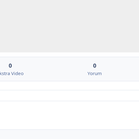
0
0
kstra Video
Yorum