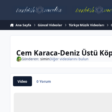
İçeriğe atla
Ana Sayfa
Güncel Videolar
Türkçe Müzik Videoları
Cem Karaca-Deniz Üstü Kö
Gönderen:
simin
Diğer videolarını bulun
Video
0 Yorum