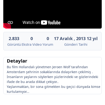
2.833
0
0
17 Aralık , 2013
12 yıl
Görüntü
Ekstra Video
Yorum
Gönderi Tarihi
Detaylar
Bu film Hollandalı yönetmen Jeroen Wolf tarafından
Amsterdam şehrinin sokaklarında dolaşırken çekilmiş .
İnsanların yaşlarını söylerken yüzlerindeki ve gözlerindeki
ifade de bu arada dikkat çekiyor..
Yaşlanmaktan, bir sona gitmekten bu geçici dünyada kimse
kurtulamıyor...