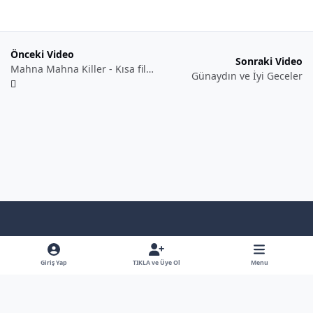
Önceki Video
Sonraki Video
Mahna Mahna Killer - Kısa film (2011)
Günaydın ve İyi Geceler
Light Mode
Dark Mode
System Preference
f
x
y
b
a
o
l
Giriş Yap
TIKLA ve Üye Ol
Menu
Dil
Gizlilik Poliçesi
İletişim
Çerezler
RSS
c
u
u
Bütün Hakları Saklıdır - © - Hiçbirşey İzinsiz Kullanılamaz
e
t
e
Powered by
Invision Community
b
u
s