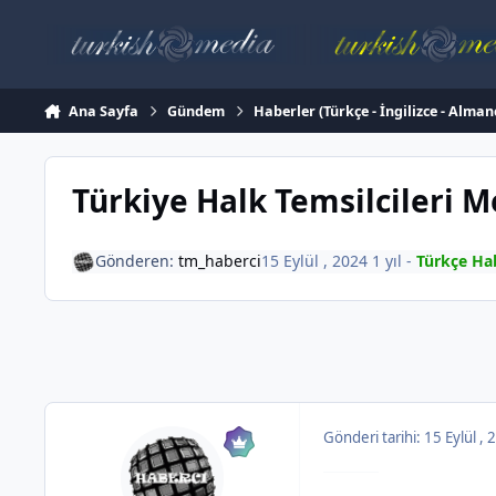
İçeriğe atla
Ana Sayfa
Gündem
Haberler (Türkçe - İngilizce - Alman
Türkiye Halk Temsilcileri Me
Gönderen:
tm_haberci
15 Eylül , 2024
1 yıl
-
Türkçe Ha
Gönderi tarihi:
15 Eylül ,