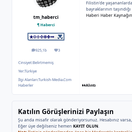
Filistin'de yaşananlar
bayraklarının taşındığı 
Haberi Haber Kaynağı
tm_haberci
¶ Haberci
925,1b
3
ileti
İtibar
Cinsiyet:
Belirtmemiş
Yer:
Türkiye
İlgi Alanları:
Turkish-Media.Com
Alıntı
Haberler
Katılın Görüşlerinizi Paylaşın
Şu anda misafir olarak gönderiyorsunuz. Hesabınız varsa
Eğer üye değilseniz hemen
KAYIT OLUN
.