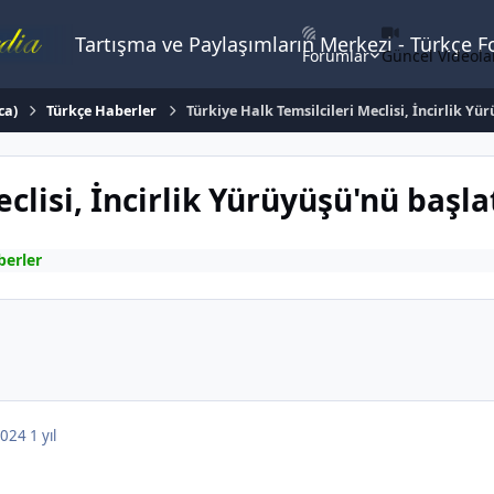
Tartışma ve Paylaşımların Merkezi - Türkçe 
Forumlar
Güncel Videola
ca)
Türkçe Haberler
Türkiye Halk Temsilcileri Meclisi, İncirlik Yü
clisi, İncirlik Yürüyüşü'nü başla
berler
 2024
1 yıl