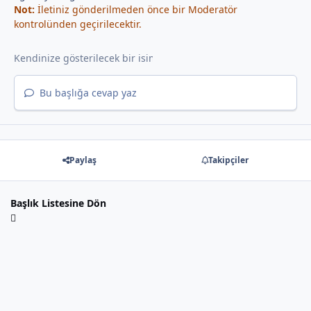
Not:
İletiniz gönderilmeden önce bir Moderatör
kontrolünden geçirilecektir.
Bu başlığa cevap yaz
Paylaş
Takipçiler
Başlık Listesine Dön