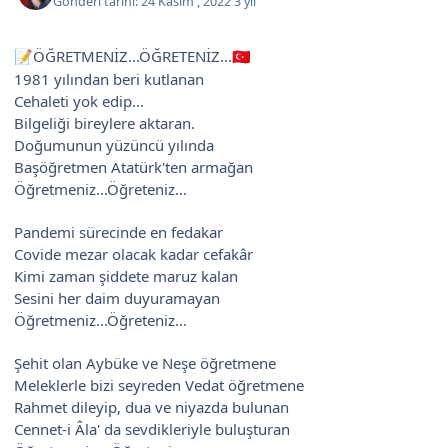
Gönderi tarihi:
24 Kasım , 2022
3 yıl
ÖĞRETMENİZ...ÖĞRETENİZ...
📝
🇹🇷
1981 yılından beri kutlanan
Cehaleti yok edip...
Bilgeliği bireylere aktaran.
Doğumunun yüzüncü yılında
Başöğretmen Atatürk'ten armağan
Öğretmeniz...Öğreteniz...
Pandemi sürecinde en fedakar
Covide mezar olacak kadar cefakâr
Kimi zaman şiddete maruz kalan
Sesini her daim duyuramayan
Öğretmeniz...Öğreteniz...
Şehit olan Aybüke ve Neşe öğretmene
Meleklerle bizi seyreden Vedat öğretmene
Rahmet dileyip, dua ve niyazda bulunan
Cennet-i Âla' da sevdikleriyle buluşturan