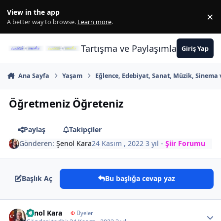
İçeriğe atla
View in the app
×
Di
A better way to browse.
Learn more
.
Tartışma ve Paylaşımların Merkez
Giriş Yap
Ana Sayfa
Yaşam
Eğlence, Edebiyat, Sanat, Müzik, Sinema 
Öğretmeniz Öğreteniz
Paylaş
Takipçiler
Gönderen:
Şenol Kara
24 Kasım , 2022
3 yıl
-
Şiir Forumu
Başlık Aç
Bu başlığa cevap yaz
Author stats
Şenol Kara
Φ
Üyeler