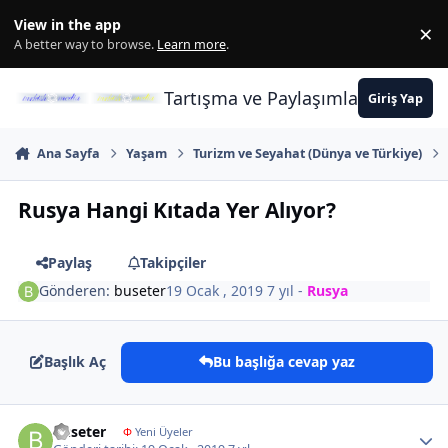
İçeriğe atla
View in the app
×
Di
A better way to browse.
Learn more
.
Tartışma ve Paylaşımların Merkez
Giriş Yap
Ana Sayfa
Yaşam
Turizm ve Seyahat (Dünya ve Türkiye)
Rusya Hangi Kıtada Yer Alıyor?
Paylaş
Takipçiler
Gönderen:
buseter
19 Ocak , 2019
7 yıl
-
Rusya
Başlık Aç
Bu başlığa cevap yaz
Author stats
buseter
Φ
Yeni Üyeler