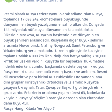
Gönderi tarihi:
19 Ocak , 2019
7 yıl
Resmi olarak Rusya Federasyonu olarak adlandırılan Rusya,
toplamda 17.098.242 kilometrekare büyüklüğünde
dünyanın en büyük yüzölçümüne sahip ülkesidir. Dünyada
144 milyonluk nüfusuyla dünyanın en kalabalık dokuz
ülkesidir. Moskova, Rusya’nın başkentidir ve dünyanın en
büyük şehirleri arasındadır. Rusya’daki diğer büyük şehirler
arasında Novosibirsk, Nizhny Novgorod, Saint Petersburg ve
Yekaterinburg yer almaktadır. Ülkenin güneyinde kuzeyine
toplam uzaklık 4.000 km iken, doğudan batıya yaklaşık 10,000
km’lik bir uzaklık vardır. Rusya’da bir başbakan hükümetine
liderlik ederken, cumhurbaşkanıda devlete başkanlık ediyor.
Rusya’nın iki ulusal sembolü vardır; bayrak ve amblem. Resmi
dil Rusçadır ve para birimi Rus rublesidir. Öte yandan, ana
dini gruplar Hıristiyanlık (Ortodoks) ve İslam’dır. Rusya’da
yaşayan Ukraynalı, Tatar, Çuvaş ve Başkurt gibi birçok etnik
grup vardır. Erkeklerin ortalama yaşam süresi 63, kadınlarda
75 yıldır. Rusya yüzölçümü oranıyla gezegen olan Pluton’dan
daha büyüktür.
Rusya Hangi Kıtada Yer Alıyor?