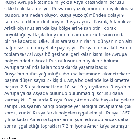
Rusya Avrupa kıtasında mı yoksa Asya kıtasındamı sorusu
sıklıkla akıllara geliyor. Rusya’nın yüzölçümünün büyük olması
bu sorulara neden oluyor. Rusya yüzölçümünden dolayı 9
farklı saat dilimini kullanıyor. Rusya ayrıca Pasifik, Atlantik ve
Arktik okyanuslarında kıyı bölgelerine sahiptir. Toprak
büyüklüğü yaklaşık dünyanın toplam kara kütlesinin onda
birine kadardır. Ülke, uluslararası sınırlarını dünyanın on altı
bağımsız cumhuriyeti ile paylaşıyor. Rusyanın kara kütlesinin
toplam %77’si Asya bölgesinde, geri kalan kısmı ise Avrupa
bölgesindedir. Ancak Rus nüfusunun büyük bir bölümü
Avrupa tarafında kalan topraklarda yaşamaktadır.
Rusya’nın nüfus yoğunluğu Avrupa kesiminde kilometrekare
başına düşen sayısı 27 kişidir. Asya bölgesinde ise kilometre
başına 2.5 kişi düşmektedir. 18. ve 19. yüzyıllarda Rusya’nın
Avrupa ya da Asya’da bulunup bulunmadığı sorusu daha
karmaşıktı. O yıllarda Rusya Kuzey Amerika’da başka bölgelere
sahipti. Rusya’nın hangi bölgede yer aldığını cevaplamak çok
zordu, çünkü Rusya farklı bölgeleri işgal etmişti. Rusya 1867
yılına kadar Amerika topraklarını işgal ediyordu ancak daha
sonra işgal ettiği toprakları 7,2 milyona Amerika’ya satmıştır.