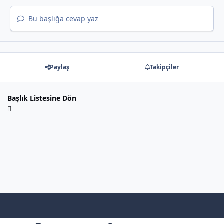
Bu başlığa cevap yaz
Paylaş
Takipçiler
Başlık Listesine Dön
Light Mode
Dark Mode
System Preference
f
x
y
b