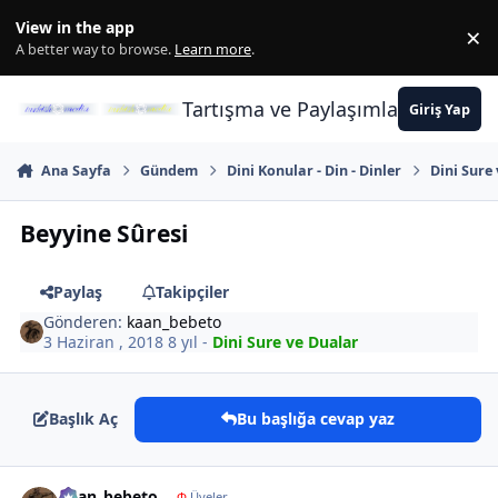
İçeriğe atla
View in the app
×
Di
A better way to browse.
Learn more
.
Tartışma ve Paylaşımların Merkez
Giriş Yap
Ana Sayfa
Gündem
Dini Konular - Din - Dinler
Dini Sure
Beyyine Sûresi
Paylaş
Takipçiler
Gönderen:
kaan_bebeto
3 Haziran , 2018
8 yıl
-
Dini Sure ve Dualar
Başlık Aç
Bu başlığa cevap yaz
Author stats
kaan_bebeto
Φ
Üyeler