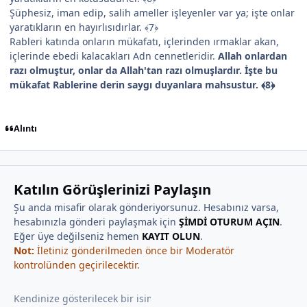
Şüphesiz, iman edip, salih ameller işleyenler var ya; işte onlar
yaratıkların en hayırlısıdırlar. ﴾7﴿
Rableri katında onların mükafatı, içlerinden ırmaklar akan,
içlerinde ebedi kalacakları Adn cennetleridir.
Allah onlardan
razı olmuştur, onlar da Allah'tan razı olmuşlardır. İşte bu
mükafat Rablerine derin saygı duyanlara mahsustur. ﴾8﴿
Alıntı
Katılın Görüşlerinizi Paylaşın
Şu anda misafir olarak gönderiyorsunuz. Hesabınız varsa,
hesabınızla gönderi paylaşmak için
ŞİMDİ OTURUM AÇIN
.
Eğer üye değilseniz hemen
KAYIT OLUN
.
Not:
İletiniz gönderilmeden önce bir Moderatör
kontrolünden geçirilecektir.