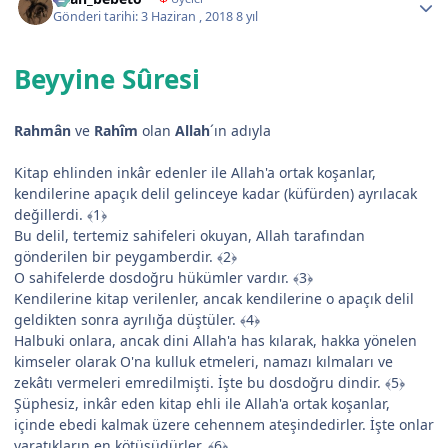
Gönderi tarihi:
3 Haziran , 2018
8 yıl
Beyyine Sûresi
Rahmân
ve
Rahîm
olan
Allah
´ın adıyla
Kitap ehlinden inkâr edenler ile Allah'a ortak koşanlar,
kendilerine apaçık delil gelinceye kadar (küfürden) ayrılacak
değillerdi. ﴾1﴿
Bu delil, tertemiz sahifeleri okuyan, Allah tarafından
gönderilen bir peygamberdir. ﴾2﴿
O sahifelerde dosdoğru hükümler vardır. ﴾3﴿
Kendilerine kitap verilenler, ancak kendilerine o apaçık delil
geldikten sonra ayrılığa düştüler. ﴾4﴿
Halbuki onlara, ancak dini Allah'a has kılarak, hakka yönelen
kimseler olarak O'na kulluk etmeleri, namazı kılmaları ve
zekâtı vermeleri emredilmişti. İşte bu dosdoğru dindir. ﴾5﴿
Şüphesiz, inkâr eden kitap ehli ile Allah'a ortak koşanlar,
içinde ebedi kalmak üzere cehennem ateşindedirler. İşte onlar
yaratıkların en kötüsüdürler. ﴾6﴿