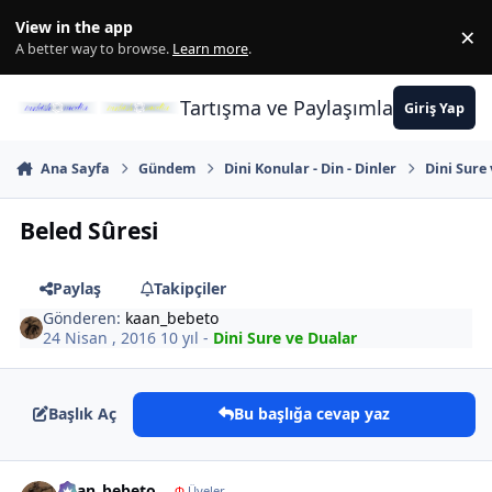
İçeriğe atla
View in the app
×
Di
A better way to browse.
Learn more
.
Tartışma ve Paylaşımların Merkez
Giriş Yap
Ana Sayfa
Gündem
Dini Konular - Din - Dinler
Dini Sure
Beled Sûresi
Paylaş
Takipçiler
Gönderen:
kaan_bebeto
24 Nisan , 2016
10 yıl
-
Dini Sure ve Dualar
Başlık Aç
Bu başlığa cevap yaz
Author stats
kaan_bebeto
Φ
Üyeler