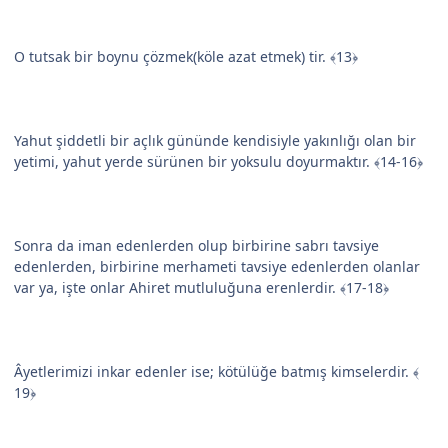
O tutsak bir boynu çözmek(köle azat etmek) tir. ﴾13﴿
Yahut şiddetli bir açlık gününde kendisiyle yakınlığı olan bir
yetimi, yahut yerde sürünen bir yoksulu doyurmaktır. ﴾14-16﴿
Sonra da iman edenlerden olup birbirine sabrı tavsiye
edenlerden, birbirine merhameti tavsiye edenlerden olanlar
var ya, işte onlar Ahiret mutluluğuna erenlerdir. ﴾17-18﴿
Âyetlerimizi inkar edenler ise; kötülüğe batmış kimselerdir. ﴾
19﴿