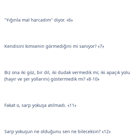
"Yığınla mal harcadım" diyor. ﴾6﴿
Kendisini kimsenin görmediğini mi sanıyor? ﴾7﴿
Biz ona iki göz, bir dil, iki dudak vermedik mi; iki apaçık yolu
(hayır ve şer yollarını) göstermedik mi? ﴾8-10﴿
Fakat o, sarp yokuşa atılmadı. ﴾11﴿
Sarp yokuşun ne olduğunu sen ne bileceksin? ﴾12﴿