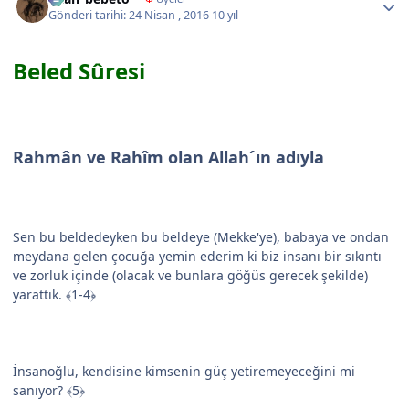
Gönderi tarihi:
24 Nisan , 2016
10 yıl
Beled Sûresi
Rahmân ve Rahîm olan Allah´ın adıyla
Sen bu beldedeyken bu beldeye (Mekke'ye), babaya ve ondan
meydana gelen çocuğa yemin ederim ki biz insanı bir sıkıntı
ve zorluk içinde (olacak ve bunlara göğüs gerecek şekilde)
yarattık. ﴾1-4﴿
İnsanoğlu, kendisine kimsenin güç yetiremeyeceğini mi
sanıyor? ﴾5﴿