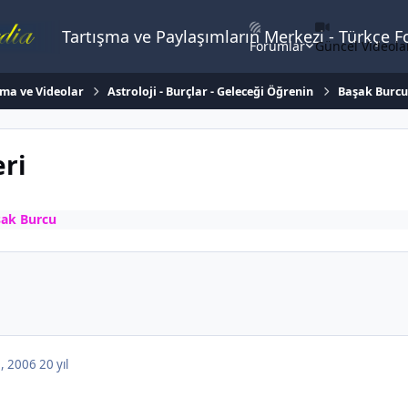
Tartışma ve Paylaşımların Merkezi - Türkçe 
Forumlar
Güncel Videola
ema ve Videolar
Astroloji - Burçlar - Geleceği Öğrenin
Başak Burcu
eri
ak Burcu
, 2006
20 yıl