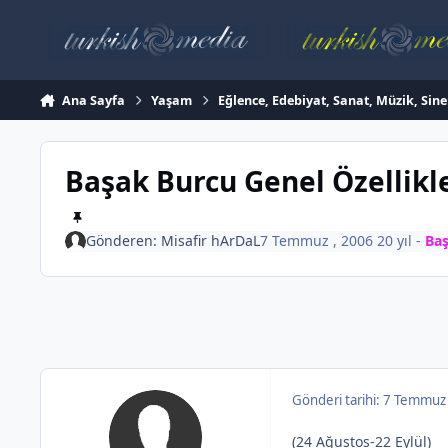
İçeriğe atla
Ana Sayfa
Yaşam
Eğlence, Edebiyat, Sanat, Müzik, Sin
Başak Burcu Genel Özellikl
Gönderen:
Misafir hArDaL
7 Temmuz , 2006
20 yıl
-
Baş
Gönderi tarihi:
7 Temmuz 
(24 Ağustos-22 Eylül)