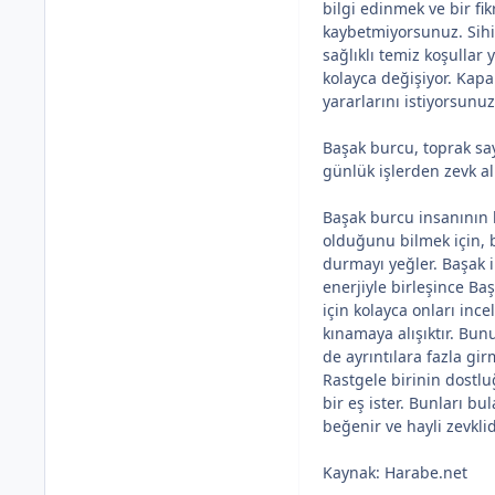
bilgi edinmek ve bir fik
kaybetmiyorsunuz. Sihin 
sağlıklı temiz koşullar 
kolayca değişiyor. Kapa
yararlarını istiyorsunu
Başak burcu, toprak sa
günlük işlerden zevk alı
Başak burcu insanının k
olduğunu bilmek için, 
durmayı yeğler. Başak i
enerjiyle birleşince Ba
için kolayca onları ince
kınamaya alışıktır. Bun
de ayrıntılara fazla gi
Rastgele birinin dostlu
bir eş ister. Bunları b
beğenir ve hayli zevklid
Kaynak: Harabe.net