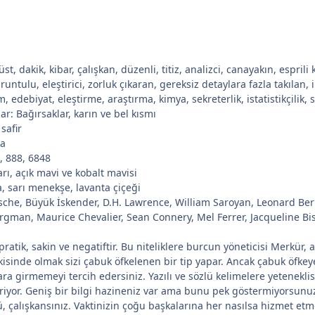
t, dakik, kibar, çalışkan, düzenli, titiz, analizci, canayakın, esprili k
untulu, eleştirici, zorluk çıkaran, gereksiz detaylara fazla takılan, 
edebiyat, eleştirme, araştırma, kimya, sekreterlik, istatistikçilik, sağ
ar: Bağırsaklar, karın ve bel kısmı
safir
ba
6, 888, 6848
rı, açık mavi ve kobalt mavisi
a, sarı menekşe, lavanta çiçeği
zsche, Büyük İskender, D.H. Lawrence, William Saroyan, Leonard Ber
ergman, Maurice Chevalier, Sean Connery, Mel Ferrer, Jacqueline Bi
ratik, sakin ve negatiftir. Bu niteliklere burcun yöneticisi Merkür, 
kisinde olmak sizi çabuk öfkelenen bir tip yapar. Ancak çabuk öfkeye 
lara girmemeyi tercih edersiniz. Yazılı ve sözlü kelimelere yetenekli
riyor. Geniş bir bilgi hazineniz var ama bunu pek göstermiyorsunuz. 
, çalışkansınız. Vaktinizin çoğu başkalarına her nasılsa hizmet etm