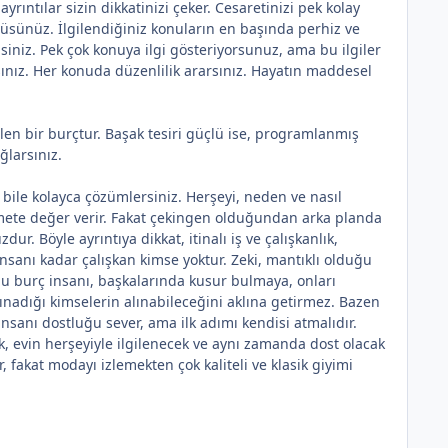
yrıntılar sizin dikkatinizi çeker. Cesaretinizi pek kolay
üşlüsünüz. İlgilendiğiniz konuların en başında perhiz ve
tlisiniz. Pek çok konuya ilgi gösteriyorsunuz, ama bu ilgiler
asınız. Her konuda düzenlilik ararsınız. Hayatın maddesel
en bir burçtur. Başak tesiri güçlü ise, programlanmış
ğlarsınız.
 bile kolayca çözümlersiniz. Herşeyi, neden ve nasıl
zmete değer verir. Fakat çekingen olduğundan arka planda
. Böyle ayrıntıya dikkat, itinalı iş ve çalışkanlık,
insanı kadar çalışkan kimse yoktur. Zeki, mantıklı olduğu
ız bu burç insanı, başkalarında kusur bulmaya, onları
kınadığı kimselerin alınabileceğini aklına getirmez. Bazen
insanı dostluğu sever, ama ilk adımı kendisi atmalıdır.
k, evin herşeyiyle ilgilenecek ve aynı zamanda dost olacak
 fakat modayı izlemekten çok kaliteli ve klasik giyimi