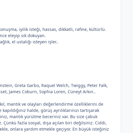
onuşma, iyilik isteği, hassas, dikkatli, rafine, kültürlü.
ince eleyip sık dokuyan.
lık, el ustalığı isteyen işler..
nstein, Greta Garbo, Raquel Welch, Twiggy, Peter Falk,
sset, James Coburn, Sophia Loren, Cüneyt Arkın..
akıl, mantık ve olayları değerlendirme özelliklerini de
kapıldığınız halde, görüş ayrılıklarınızı tartışarak
siniz, mantık yürütme beceriniz var. Bu size çabuk
Çünkü fazla sosyal, dışa açılan biri değilsiniz. Ciddi,
ekle, onlara yardım etmekle geçiyor. En büyük isteğiniz