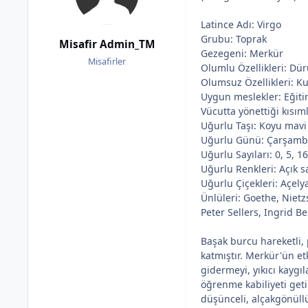
Latince Adı: Virgo
Grubu: Toprak
Misafir Admin_TM
Gezegeni: Merkür
Misafirler
Olumlu Özellikleri: Dürüs
Olumsuz Özellikleri: Kur
Uygun meslekler: Eğitim, 
Vücutta yönettiği kısıml
Uğurlu Taşı: Koyu mavi 
Uğurlu Günü: Çarşam
Uğurlu Sayıları: 0, 5, 1
Uğurlu Renkleri: Açık sa
Uğurlu Çiçekleri: Açely
Ünlüleri: Goethe, Niet
Peter Sellers, Ingrid B
Başak burcu hareketli, p
katmıştır. Merkür'ün et
gidermeyi, yıkıcı kaygı
öğrenme kabiliyeti geti
düşünceli, alçakgönüllü