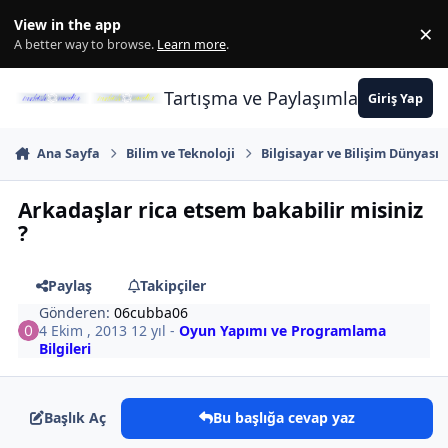
İçeriğe atla
View in the app
×
Di
A better way to browse.
Learn more
.
Tartışma ve Paylaşımların Merkez
Giriş Yap
Ana Sayfa
Bilim ve Teknoloji
Bilgisayar ve Bilişim Dünyası
Arkadaşlar rica etsem bakabilir misiniz
?
Paylaş
Takipçiler
Gönderen:
06cubba06
4 Ekim , 2013
12 yıl
-
Oyun Yapımı ve Programlama
Bilgileri
Başlık Aç
Bu başlığa cevap yaz