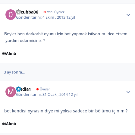
Author stats
06cubba06
Φ
Yeni Üyeler
Gönderi tarihi:
4 Ekim , 2013
12 yıl
Beyler ben darkorbit oyunu için bot yapmak istiyorum rica etsem
yardım edermisiniz ?
Alıntı
3 ay sonra...
Author stats
Media1
Φ
Üyeler
Gönderi tarihi:
31 Ocak , 2014
12 yıl
bot kendisi oynasın diye mi yoksa sadece bir bölümü için mi?
Alıntı