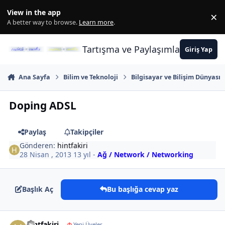
İçeriğe atla
View in the app
×
Di
A better way to browse.
Learn more
.
Tartışma ve Paylaşımların Merkez
Giriş Yap
Ana Sayfa
Bilim ve Teknoloji
Bilgisayar ve Bilişim Dünyası
Doping ADSL
Paylaş
Takipçiler
Gönderen:
hintfakiri
28 Nisan , 2013
13 yıl
-
Ağ / Network / Networking
Başlık Aç
Bu başlığa cevap yaz
Author stats
hintfakiri
Φ
Yeni Üyeler