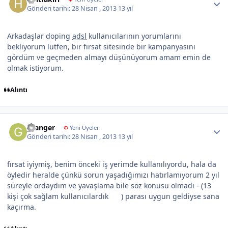
Gönderi tarihi:
28 Nisan , 2013
13 yıl
Arkadaşlar doping
adsl
kullanıcılarının yorumlarını
bekliyorum lütfen, bir fırsat sitesinde bir kampanyasını
gördüm ve geçmeden almayı düşünüyorum amam emin de
olmak istiyorum.
Alıntı
Author stats
granger
Φ
Yeni Üyeler
Gönderi tarihi:
28 Nisan , 2013
13 yıl
fırsat iyiymiş, benim önceki iş yerimde kullanılıyordu, hala da
öyledir heralde çünkü sorun yaşadığımızı hatırlamıyorum 2 yıl
süreyle ordaydım ve yavaşlama bile söz konusu olmadı - (13
kişi çok sağlam kullanıcılardık
) parası uygun geldiyse sana
kaçırma.