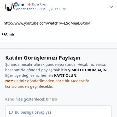
jeune
Φ
Süper Üye
Gönderi tarihi:
19 Eylül , 2012
13 yıl
http://www.youtube.com/watch?v=ESqMeaDSXnM
Alıntı
Katılın Görüşlerinizi Paylaşın
Şu anda misafir olarak gönderiyorsunuz. Hesabınız varsa,
hesabınızla gönderi paylaşmak için
ŞİMDİ OTURUM AÇIN
.
Eğer üye değilseniz hemen
KAYIT OLUN
.
Not:
İletiniz gönderilmeden önce bir Moderatör
kontrolünden geçirilecektir.
Bu başlığa cevap yaz