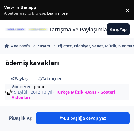
İçeriğe atla
View in the app
×
Di
A better way to browse.
Learn more
.
Tartışma ve Paylaşımların Merkez
Giriş Yap
Ana Sayfa
Yaşam
Eğlence, Edebiyat, Sanat, Müzik, Sinema 
ödemiş kavakları
Paylaş
Takipçiler
Gönderen:
jeune
19 Eylül , 2012
13 yıl
-
Türkçe Müzik -Dans - Gösteri
Videoları
Başlık Aç
Bu başlığa cevap yaz
Author stats