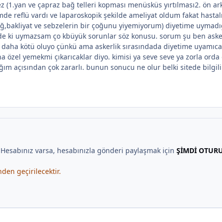
z (1.yan ve çapraz bağ telleri kopması menüsküs yırtılması2. ön a
de reflü vardı ve laparoskopik şekilde ameliyat oldum fakat hasta
,bakliyat ve sebzelerin bir çoğunu yiyemiyorum) diyetime uymadı
de ki uymazsam ço kbüyük sorunlar söz konusu. sorum şu ben asker
aha kötü oluyo çünkü ama askerlik sırasındada diyetime uyamıcağım 
a özel yemekmi çıkarıcaklar diyo. kimisi ya seve seve ya zorla ord
 açısından çok zararlı. bunun sonucu ne olur belki sitede bilgili 
. Hesabınız varsa, hesabınızla gönderi paylaşmak için
ŞİMDİ OTUR
en geçirilecektir.