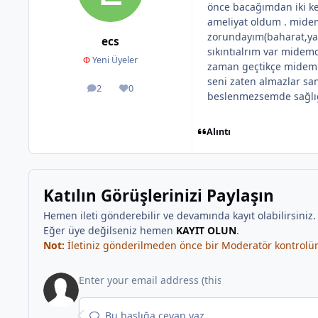
önce bacağımdan iki ke
ameliyat oldum . midem
zorundayım(baharat,yağ
ecs
sıkıntıalrım var midem
Φ
Yeni Üyeler
zaman geçtikçe midem d
seni zaten almazlar san
2
0
ileti
İtibar
beslenmezsemde sağlığım
Alıntı
Katılın Görüşlerinizi Paylaşın
Hemen ileti gönderebilir ve devamında kayıt olabilirsiniz
Eğer üye değilseniz hemen
KAYIT OLUN
.
Not:
İletiniz gönderilmeden önce bir Moderatör kontrolünd
Bu başlığa cevap yaz