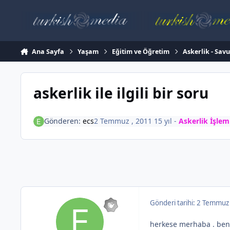
İçeriğe atla
Ana Sayfa
Yaşam
Eğitim ve Öğretim
Askerlik - Sav
askerlik ile ilgili bir soru
Gönderen:
ecs
2 Temmuz , 2011
15 yıl
-
Askerlik İşlem
Gönderi tarihi:
2 Temmuz 
herkese merhaba . benim