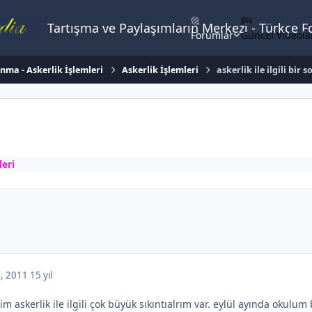
Tartışma ve Paylaşımların Merkezi - Türkçe 
Forumlar
Güncel Videola
unma - Askerlik İşlemleri
Askerlik İşlemleri
askerlik ile ilgili bir s
leri
, 2011
15 yıl
 askerlik ile ilgili çok büyük sıkıntıalrım var. eylül ayında okulum 