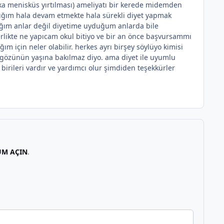
rka menisküs yırtılması) ameliyatı bir kerede midemden
lığım hala devam etmekte hala sürekli diyet yapmak
ğım anlar değil diyetime uyduğum anlarda bile
likte ne yapıcam okul bitiyo ve bir an önce başvursammı
için neler olabilir. herkes ayrı birşey söylüyo kimisi
a gözünün yaşına bakılmaz diyo. ama diyet ile uyumlu
birileri vardır ve yardımcı olur şimdiden teşekkürler
UM AÇIN
.