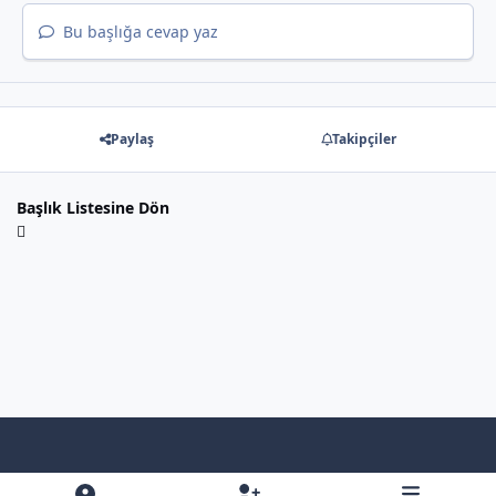
Bu başlığa cevap yaz
Paylaş
Takipçiler
Başlık Listesine Dön
Light Mode
Dark Mode
System Preference
f
x
y
b