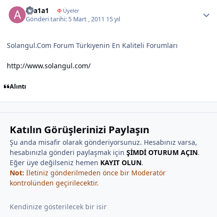
Author stats
a1a1a1
Φ
Üyeler
Gönderi tarihi:
5 Mart , 2011
15 yıl
Solangul.Com Forum Türkiyenin En Kaliteli Forumları
http://www.solangul.com/
Alıntı
Katılın Görüşlerinizi Paylaşın
Şu anda misafir olarak gönderiyorsunuz. Hesabınız varsa,
hesabınızla gönderi paylaşmak için
ŞİMDİ OTURUM AÇIN
.
Eğer üye değilseniz hemen
KAYIT OLUN
.
Not:
İletiniz gönderilmeden önce bir Moderatör
kontrolünden geçirilecektir.