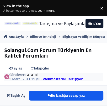
İçeriğe atla
View in the app
×
Di
A better way to browse.
Learn more
.
Tartışma ve Paylaşımların Merkez
Giriş Yap
Ana Sayfa
Bilim ve Teknoloji
Bilgisayar ve Bilişim Dünyası
Solangul.Com Forum Türkiyenin En
Kaliteli Forumları
Paylaş
Takipçiler
Gönderen:
a1a1a1
5 Mart , 2011
15 yıl
-
Webmasterlar Tartışıyor
Başlık Aç
Bu başlığa cevap yaz