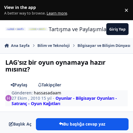
İçeriğe atla
View in the app
×
Di
A better way to browse.
Learn more
.
Tartışma ve Paylaşımların Merkez
Giriş Yap
Ana Sayfa
Bilim ve Teknoloji
Bilgisayar ve Bilişim Dünyası
LAG'sız bir oyun oynamaya hazır
mısınız?
Paylaş
Takipçiler
Gönderen:
hassasadaam
27 Ekim , 2010
15 yıl
-
Oyunlar - Bilgisayar Oyunları -
Satranç - Oyun Kağıtları
Başlık Aç
Bu başlığa cevap yaz