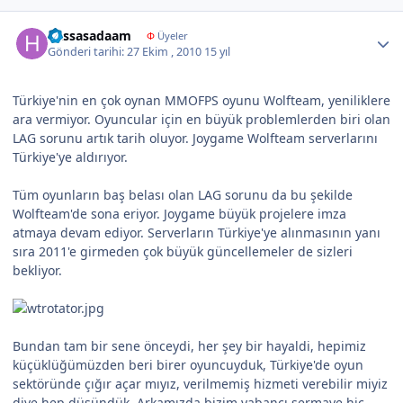
Author stats
hassasadaam
Φ
Üyeler
Gönderi tarihi:
27 Ekim , 2010
15 yıl
Türkiye'nin en çok oynan MMOFPS oyunu Wolfteam, yeniliklere
ara vermiyor. Oyuncular için en büyük problemlerden biri olan
LAG sorunu artık tarih oluyor. Joygame Wolfteam serverlarını
Türkiye'ye aldırıyor.
Tüm oyunların baş belası olan LAG sorunu da bu şekilde
Wolfteam'de sona eriyor. Joygame büyük projelere imza
atmaya devam ediyor. Serverların Türkiye'ye alınmasının yanı
sıra 2011'e girmeden çok büyük güncellemeler de sizleri
bekliyor.
Bundan tam bir sene önceydi, her şey bir hayaldi, hepimiz
küçüklüğümüzden beri birer oyuncuyduk, Türkiye'de oyun
sektöründe çığır açar mıyız, verilmemiş hizmeti verebilir miyiz
diye hep düşündük. Arkamızda bizim yabancı sermaye hiç