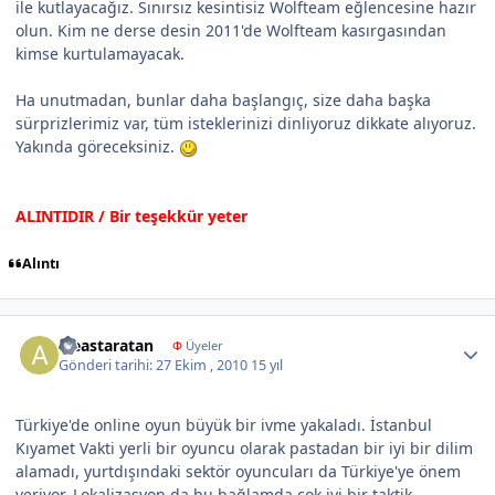
ile kutlayacağız. Sınırsız kesintisiz Wolfteam eğlencesine hazır
olun. Kim ne derse desin 2011'de Wolfteam kasırgasından
kimse kurtulamayacak.
Ha unutmadan, bunlar daha başlangıç, size daha başka
sürprizlerimiz var, tüm isteklerinizi dinliyoruz dikkate alıyoruz.
Yakında göreceksiniz.
ALINTIDIR / Bir teşekkür yeter
Alıntı
Author stats
aleastaratan
Φ
Üyeler
Gönderi tarihi:
27 Ekim , 2010
15 yıl
Türkiye'de online oyun büyük bir ivme yakaladı. İstanbul
Kıyamet Vakti yerli bir oyuncu olarak pastadan bir iyi bir dilim
alamadı, yurtdışındaki sektör oyuncuları da Türkiye'ye önem
veriyor. Lokalizasyon da bu bağlamda çok iyi bir taktik,