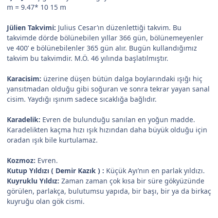
m = 9.47* 10 15 m
Jülien Takvimi:
Julius Cesar’ın düzenlettiği takvim. Bu
takvimde dörde bölünebilen yıllar 366 gün, bölünemeyenler
ve 400’ e bölünebilenler 365 gün alır. Bugün kullandığımız
takvim bu takvimdir. M.Ö. 46 yılında başlatılmıştır.
Karacisim:
üzerine düşen bütün dalga boylarındaki ışığı hiç
yansıtmadan olduğu gibi soğuran ve sonra tekrar yayan sanal
cisim. Yaydığı ışınım sadece sıcaklığa bağlıdır.
Karadelik:
Evren de bulunduğu sanılan en yoğun madde.
Karadelikten kaçma hızı ışık hızından daha büyük olduğu için
oradan ışık bile kurtulamaz.
Kozmoz:
Evren.
Kutup Yıldızı ( Demir Kazık ) :
Küçük Ayı’nın en parlak yıldızı.
Kuyruklu Yıldız:
Zaman zaman çok kısa bir süre gökyüzünde
görülen, parlakça, bulutumsu yapıda, bir başı, bir ya da birkaç
kuyruğu olan gök cismi.