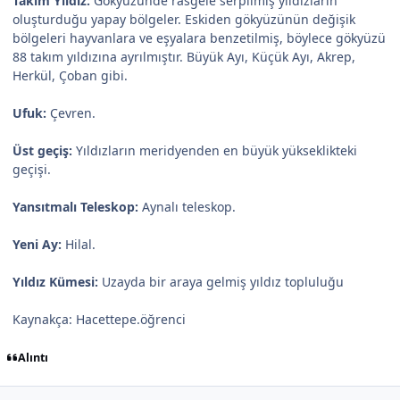
Takım Yıldız:
Gökyüzünde rasgele serpilmiş yıldızların
oluşturduğu yapay bölgeler. Eskiden gökyüzünün değişik
bölgeleri hayvanlara ve eşyalara benzetilmiş, böylece gökyüzü
88 takım yıldızına ayrılmıştır. Büyük Ayı, Küçük Ayı, Akrep,
Herkül, Çoban gibi.
Ufuk:
Çevren.
Üst geçiş:
Yıldızların meridyenden en büyük yükseklikteki
geçişi.
Yansıtmalı Teleskop:
Aynalı teleskop.
Yeni Ay:
Hilal.
Yıldız Kümesi:
Uzayda bir araya gelmiş yıldız topluluğu
Kaynakça: Hacettepe.öğrenci
Alıntı