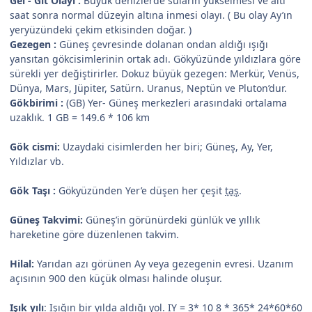
Gel - Git Olayı :
Büyük denizlerde suların yükselmesi ve altı
saat sonra normal düzeyin altına inmesi olayı. ( Bu olay Ay’ın
yeryüzündeki çekim etkisinden doğar. )
Gezegen :
Güneş çevresinde dolanan ondan aldığı ışığı
yansıtan gökcisimlerinin ortak adı. Gökyüzünde yıldızlara göre
sürekli yer değiştirirler. Dokuz büyük gezegen: Merkür, Venüs,
Dünya, Mars, Jüpiter, Satürn. Uranus, Neptün ve Pluton’dur.
Gökbirimi :
(GB) Yer- Güneş merkezleri arasındaki ortalama
uzaklık. 1 GB = 149.6 * 106 km
Gök cismi:
Uzaydaki cisimlerden her biri; Güneş, Ay, Yer,
Yıldızlar vb.
Gök Taşı :
Gökyüzünden Yer’e düşen her çeşit
taş
.
Güneş Takvimi:
Güneş’in görünürdeki günlük ve yıllık
hareketine göre düzenlenen takvim.
Hilal:
Yarıdan azı görünen Ay veya gezegenin evresi. Uzanım
açısının 900 den küçük olması halinde oluşur.
Işık yılı
: Işığın bir yılda aldığı yol. IY = 3* 10 8 * 365* 24*60*60