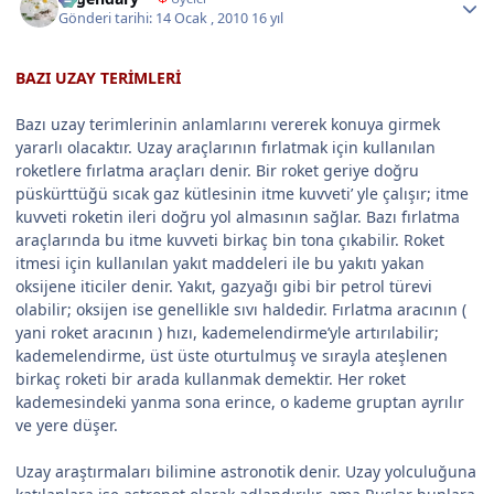
Gönderi tarihi:
14 Ocak , 2010
16 yıl
BAZI UZAY TERİMLERİ
Bazı uzay terimlerinin anlamlarını vererek konuya girmek
yararlı olacaktır. Uzay araçlarının fırlatmak için kullanılan
roketlere fırlatma araçları denir. Bir roket geriye doğru
püskürttüğü sıcak gaz kütlesinin itme kuvveti’ yle çalışır; itme
kuvveti roketin ileri doğru yol almasının sağlar. Bazı fırlatma
araçlarında bu itme kuvveti birkaç bin tona çıkabilir. Roket
itmesi için kullanılan yakıt maddeleri ile bu yakıtı yakan
oksijene iticiler denir. Yakıt, gazyağı gibi bir petrol türevi
olabilir; oksijen ise genellikle sıvı haldedir. Fırlatma aracının (
yani roket aracının ) hızı, kademelendirme’yle artırılabilir;
kademelendirme, üst üste oturtulmuş ve sırayla ateşlenen
birkaç roketi bir arada kullanmak demektir. Her roket
kademesindeki yanma sona erince, o kademe gruptan ayrılır
ve yere düşer.
Uzay araştırmaları bilimine astronotik denir. Uzay yolculuğuna