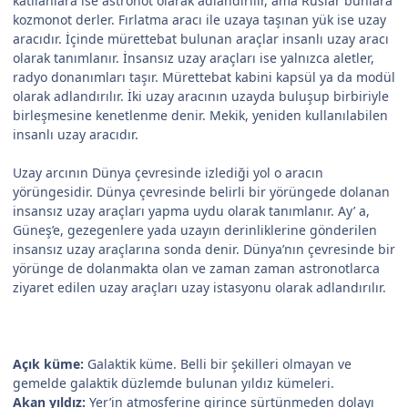
katılanlara ise astronot olarak adlandırılır, ama Ruslar bunlara
kozmonot derler. Fırlatma aracı ile uzaya taşınan yük ise uzay
aracıdır. İçinde mürettebat bulunan araçlar insanlı uzay aracı
olarak tanımlanır. İnsansız uzay araçları ise yalnızca aletler,
radyo donanımları taşır. Mürettebat kabini kapsül ya da modül
olarak adlandırılır. İki uzay aracının uzayda buluşup birbiriyle
birleşmesine kenetlenme denir. Mekik, yeniden kullanılabilen
insanlı uzay aracıdır.
Uzay arcının Dünya çevresinde izlediği yol o aracın
yörüngesidir. Dünya çevresinde belirli bir yörüngede dolanan
insansız uzay araçları yapma uydu olarak tanımlanır. Ay’ a,
Güneş’e, gezegenlere yada uzayın derinliklerine gönderilen
insansız uzay araçlarına sonda denir. Dünya’nın çevresinde bir
yörünge de dolanmakta olan ve zaman zaman astronotlarca
ziyaret edilen uzay araçları uzay istasyonu olarak adlandırılır.
Açık küme:
Galaktik küme. Belli bir şekilleri olmayan ve
gemelde galaktik düzlemde bulunan yıldız kümeleri.
Akan yıldız:
Yer’in atmosferine girince sürtünmeden dolayı