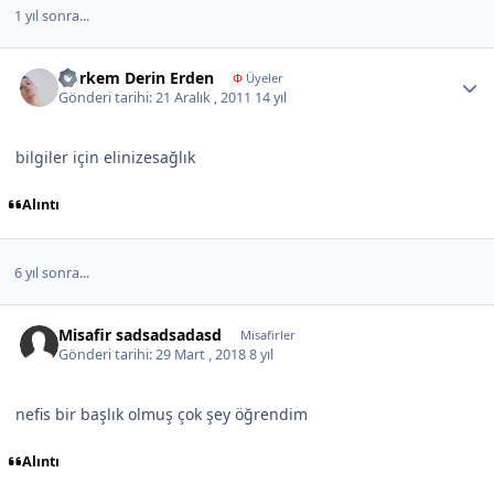
1 yıl sonra...
Author stats
Gorkem Derin Erden
Φ
Üyeler
Gönderi tarihi:
21 Aralık , 2011
14 yıl
bilgiler için elinizesağlık
Alıntı
6 yıl sonra...
Misafir sadsadsadasd
Misafirler
Gönderi tarihi:
29 Mart , 2018
8 yıl
nefis bir başlık olmuş çok şey öğrendim
Alıntı