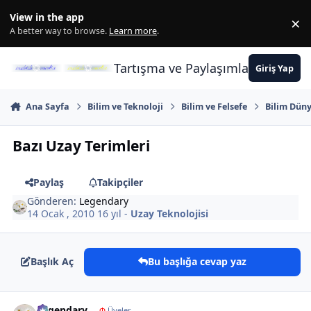
İçeriğe atla
View in the app
×
Di
A better way to browse.
Learn more
.
Tartışma ve Paylaşımların Merkez
Giriş Yap
Ana Sayfa
Bilim ve Teknoloji
Bilim ve Felsefe
Bilim Düny
Bazı Uzay Terimleri
Paylaş
Takipçiler
Gönderen:
Legendary
14 Ocak , 2010
16 yıl
-
Uzay Teknolojisi
Başlık Aç
Bu başlığa cevap yaz
Author stats
Legendary
Φ
Üyeler