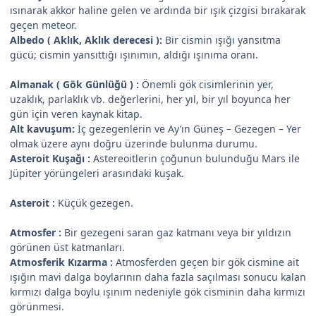
ısınarak akkor haline gelen ve ardında bir ışık çizgisi bırakarak
geçen meteor.
Albedo ( Aklık, Aklık derecesi ):
Bir cismin ışığı yansıtma
gücü; cismin yansıttığı ışınımın, aldığı ışınıma oranı.
Almanak ( Gök Günlüğü ) :
Önemli gök cisimlerinin yer,
uzaklık, parlaklık vb. değerlerini, her yıl, bir yıl boyunca her
gün için veren kaynak kitap.
Alt kavuşum:
İç gezegenlerin ve Ay’ın Güneş – Gezegen – Yer
olmak üzere aynı doğru üzerinde bulunma durumu.
Asteroit Kuşağı :
Astereoitlerin çoğunun bulunduğu Mars ile
Jüpiter yörüngeleri arasındaki kuşak.
Asteroit :
Küçük gezegen.
Atmosfer :
Bir gezegeni saran gaz katmanı veya bir yıldızın
görünen üst katmanları.
Atmosferik Kızarma :
Atmosferden geçen bir gök cismine ait
ışığın mavi dalga boylarının daha fazla saçılması sonucu kalan
kırmızı dalga boylu ışınım nedeniyle gök cisminin daha kırmızı
görünmesi.