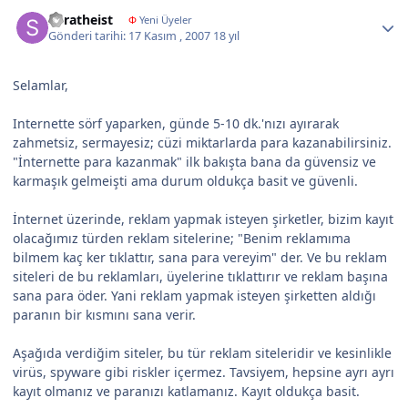
Author stats
Soratheist
Φ
Yeni Üyeler
Gönderi tarihi:
17 Kasım , 2007
18 yıl
Selamlar,
Internette sörf yaparken, günde 5-10 dk.'nızı ayırarak
zahmetsiz, sermayesiz; cüzi miktarlarda para kazanabilirsiniz.
"İnternette para kazanmak" ilk bakışta bana da güvensiz ve
karmaşık gelmeişti ama durum oldukça basit ve güvenli.
İnternet üzerinde, reklam yapmak isteyen şirketler, bizim kayıt
olacağımız türden reklam sitelerine; "Benim reklamıma
bilmem kaç ker tıklattır, sana para vereyim" der. Ve bu reklam
siteleri de bu reklamları, üyelerine tıklattırır ve reklam başına
sana para öder. Yani reklam yapmak isteyen şirketten aldığı
paranın bir kısmını sana verir.
Aşağıda verdiğim siteler, bu tür reklam siteleridir ve kesinlikle
virüs, spyware gibi riskler içermez. Tavsiyem, hepsine ayrı ayrı
kayıt olmanız ve paranızı katlamanız. Kayıt oldukça basit.