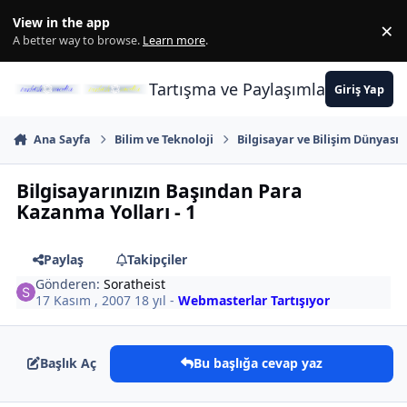
İçeriğe atla
View in the app
×
Di
A better way to browse.
Learn more
.
Tartışma ve Paylaşımların Merkez
Giriş Yap
Ana Sayfa
Bilim ve Teknoloji
Bilgisayar ve Bilişim Dünyası
Bilgisayarınızın Başından Para
Kazanma Yolları - 1
Paylaş
Takipçiler
Gönderen:
Soratheist
17 Kasım , 2007
18 yıl
-
Webmasterlar Tartışıyor
Başlık Aç
Bu başlığa cevap yaz