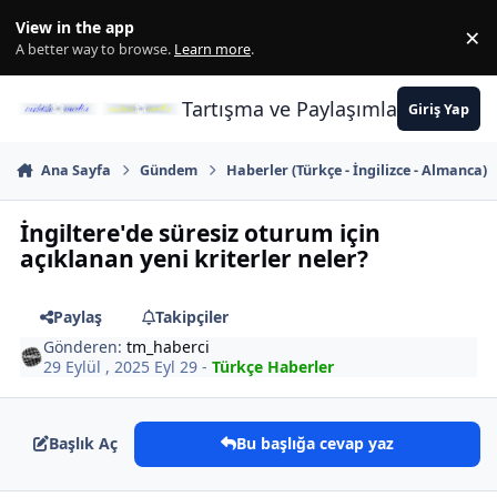
İçeriğe atla
View in the app
×
Di
A better way to browse.
Learn more
.
Tartışma ve Paylaşımların Merkez
Giriş Yap
Ana Sayfa
Gündem
Haberler (Türkçe - İngilizce - Almanca)
İngiltere'de süresiz oturum için
açıklanan yeni kriterler neler?
Paylaş
Takipçiler
Gönderen:
tm_haberci
29 Eylül , 2025
Eyl 29
-
Türkçe Haberler
Başlık Aç
Bu başlığa cevap yaz