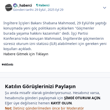
Author stats
tm_haberci
¶ Haberci
Gönderi tarihi:
29 Eylül , 2025
Eyl 29
İngiltere İçişleri Bakanı Shabana Mahmood, 29 Eylül'de yaptığı
konuşmada yeni göç politikasını açıklarken "Göçmenler
burada yaşama hakkını kazanmalı" dedi. İşçi Partisi
Konferansı'nda konuşan Mahmood, İngiltere'de göçmenlerin
süresiz oturum izni statüsü (ILR) alabilmeleri için gereken yeni
koşulları açıkladı.
Habere Gitmek için Tıklayın
Alıntı
Katılın Görüşlerinizi Paylaşın
Şu anda misafir olarak gönderiyorsunuz. Hesabınız varsa,
hesabınızla gönderi paylaşmak için
ŞİMDİ OTURUM AÇIN
.
Eğer üye değilseniz hemen
KAYIT OLUN
.
Not:
İletiniz gönderilmeden önce bir Moderatör