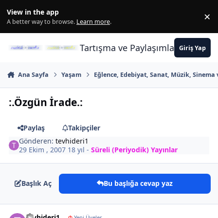
İçeriğe atla
View in the app
×
Di
A better way to browse.
Learn more
.
Tartışma ve Paylaşımların Merkez
Giriş Yap
Ana Sayfa
Yaşam
Eğlence, Edebiyat, Sanat, Müzik, Sinema 
:.Özgün İrade.:
Paylaş
Takipçiler
Gönderen:
tevhideri1
29 Ekim , 2007
18 yıl
-
Süreli (Periyodik) Yayınlar
Başlık Aç
Bu başlığa cevap yaz
Author stats
tevhideri1
Φ
Yeni Üyeler