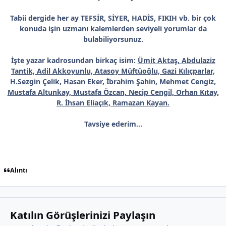
Tabii dergide her ay TEFSİR, SİYER, HADİS, FIKIH vb. bir çok
konuda işin uzmanı kalemlerden seviyeli yorumlar da
bulabiliyorsunuz.
İşte yazar kadrosundan birkaç isim:
Ümit Aktaş, Abdulaziz
Tantik, Adil Akkoyunlu, Atasoy Müftüoğlu, Gazi Kılıçparlar,
H.Sezgin Çelik, Hasan Eker, İbrahim Şahin, Mehmet Cengiz,
Mustafa Altunkay, Mustafa Özcan, Necip Cengil, Orhan Kıtay,
R. İhsan Eliaçık, Ramazan Kayan.
Tavsiye ederim...
Alıntı
Katılın Görüşlerinizi Paylaşın