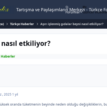
Tartışma ve Paylaşımların Merkezi - Türkçe 
Forumlar
Güncel Videola
ca)
Türkçe Haberler
Aşırı işlenmiş gıdalar beyni nasıl etkiliyor?
nasıl etkiliyor?
 Haberler
z , 2025
1 yıl
yüksek oranda tüketmenin beyinde neden olduğu değişikliklerin, bu 