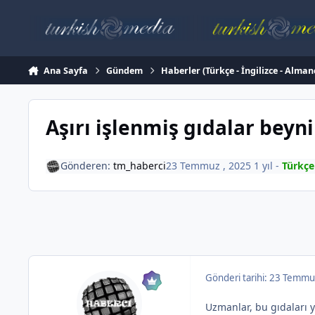
İçeriğe atla
Ana Sayfa
Gündem
Haberler (Türkçe - İngilizce - Alman
Aşırı işlenmiş gıdalar beyni 
Gönderen:
tm_haberci
23 Temmuz , 2025
1 yıl
-
Türkçe
Gönderi tarihi:
23 Temmu
Uzmanlar, bu gıdaları 