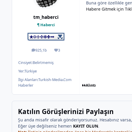
Buna göre özellikle genç
Habere Gitmek için Tıkl
tm_haberci
¶ Haberci
925,1b
3
ileti
İtibar
Cinsiyet:
Belirtmemiş
Yer:
Türkiye
İlgi Alanları:
Turkish-Media.Com
Alıntı
Haberler
Katılın Görüşlerinizi Paylaşın
Şu anda misafir olarak gönderiyorsunuz. Hesabınız varsa
Eğer üye değilseniz hemen
KAYIT OLUN
.