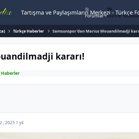
Tartışma ve Paylaşımların Merkezi - Türkçe 
Forumlar
Güncel Videola
ca)
Türkçe Haberler
Samsunspor'dan Marius Mouandilmadji kara
andilmadji kararı!
 Haberler
z , 2025
1 yıl