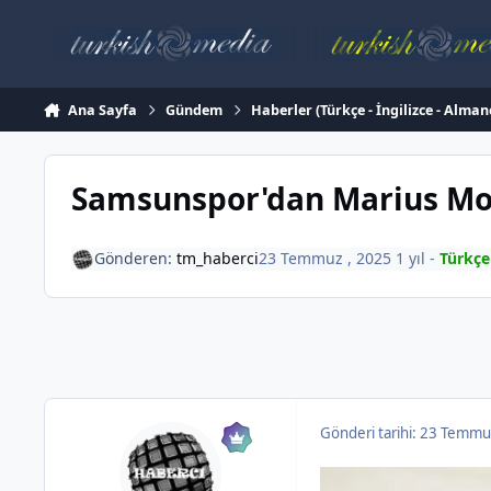
İçeriğe atla
Ana Sayfa
Gündem
Haberler (Türkçe - İngilizce - Alman
Samsunspor'dan Marius Mou
Gönderen:
tm_haberci
23 Temmuz , 2025
1 yıl
-
Türkçe
Gönderi tarihi:
23 Temmu