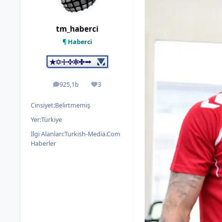
tm_haberci
¶ Haberci
925,1b
3
ileti
İtibar
Cinsiyet:
Belirtmemiş
Yer:
Türkiye
İlgi Alanları:
Turkish-Media.Com
Haberler