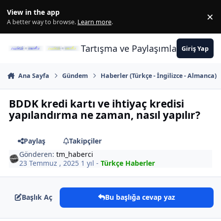
İçeriğe atla
View in the app
×
Di
A better way to browse.
Learn more
.
Tartışma ve Paylaşımların Merkez
Giriş Yap
Ana Sayfa
Gündem
Haberler (Türkçe - İngilizce - Almanca)
BDDK kredi kartı ve ihtiyaç kredisi
yapılandırma ne zaman, nasıl yapılır?
Paylaş
Takipçiler
Gönderen:
tm_haberci
23 Temmuz , 2025
1 yıl
-
Türkçe Haberler
Başlık Aç
Bu başlığa cevap yaz