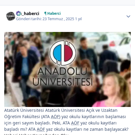
Author stats
tm_haberci
¶ Haberci
Gönderi tarihi:
23 Temmuz , 2025
1 yıl
Atatürk Üniversitesi Atatürk Üniversitesi Açık ve Uzaktan
Öğretim Fakültesi (ATA
AÖF
) yaz okulu kayıtlarının başlaması
için geri sayım başladı. Peki, ATA
AÖF
yaz okulu kayıtları
başladı mı? ATA
AÖF
yaz okulu kayıtları ne zaman başlayacak?