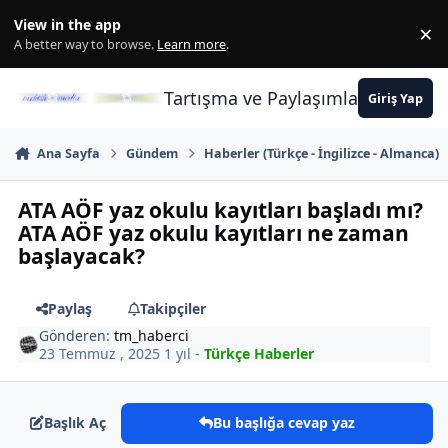
İçeriğe atla
View in the app
×
Di
A better way to browse.
Learn more
.
Tartışma ve Paylaşımların Merkez
Giriş Yap
Ana Sayfa
Gündem
Haberler (Türkçe - İngilizce - Almanca)
ATA AÖF yaz okulu kayıtları başladı mı?
ATA AÖF yaz okulu kayıtları ne zaman
başlayacak?
Paylaş
Takipçiler
Gönderen:
tm_haberci
23 Temmuz , 2025
1 yıl
-
Türkçe Haberler
Başlık Aç
Bu başlığa cevap yaz