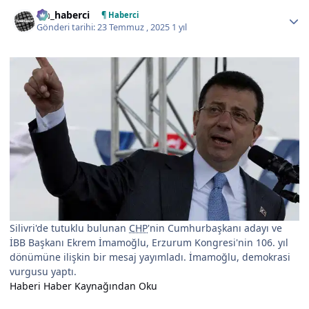
Author stats
tm_haberci
¶ Haberci
Gönderi tarihi:
23 Temmuz , 2025
1 yıl
Silivri'de tutuklu bulunan
CHP
'nin Cumhurbaşkanı adayı ve
İBB Başkanı Ekrem İmamoğlu, Erzurum Kongresi'nin 106. yıl
dönümüne ilişkin bir mesaj yayımladı. İmamoğlu, demokrasi
vurgusu yaptı.
Haberi Haber Kaynağından Oku