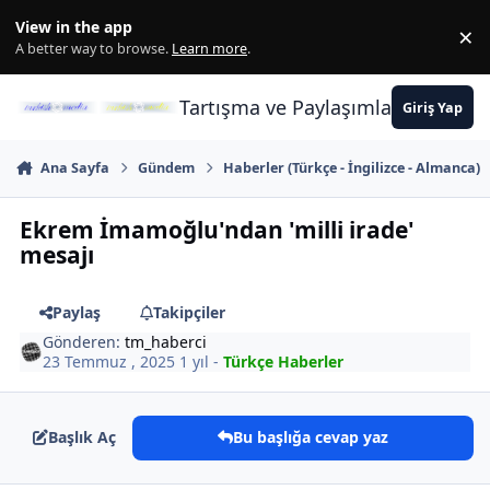
İçeriğe atla
View in the app
×
Di
A better way to browse.
Learn more
.
Tartışma ve Paylaşımların Merkez
Giriş Yap
Ana Sayfa
Gündem
Haberler (Türkçe - İngilizce - Almanca)
Ekrem İmamoğlu'ndan 'milli irade'
mesajı
Paylaş
Takipçiler
Gönderen:
tm_haberci
23 Temmuz , 2025
1 yıl
-
Türkçe Haberler
Başlık Aç
Bu başlığa cevap yaz