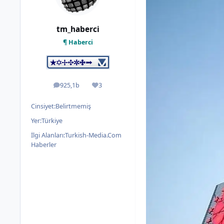
tm_haberci
¶ Haberci
925,1b
3
ileti
İtibar
Cinsiyet:
Belirtmemiş
Yer:
Türkiye
İlgi Alanları:
Turkish-Media.Com
Haberler