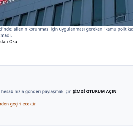
keti”nde; ailenin korunması için uygulanması gereken "kamu politik
çmadı.
ndan Oku
, hesabınızla gönderi paylaşmak için
ŞİMDİ OTURUM AÇIN
.
en geçirilecektir.