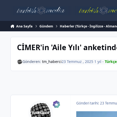
İçeriğe atla
Ana Sayfa
Gündem
Haberler (Türkçe - İngilizce - Alman
CİMER'in 'Aile Yılı' anketin
Gönderen:
tm_haberci
23 Temmuz , 2025
1 yıl
-
Türkçe
Gönderi tarihi:
23 Temmu