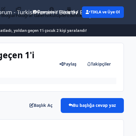
Forum - Turkish Forum / Board / Blog
Üyemisiniz ? Giriş Yap
TIKLA ve Üye Ol
r
Bloglar
Fotoğraf Galerisi
Kulüpler
Etkinlikler
Eylemler
patladı, yoldan geçen 1'i çocuk 2 kişi yaralandı!
geçen 1'i
Paylaş
Takipçiler
Başlık Aç
Bu başlığa cevap yaz