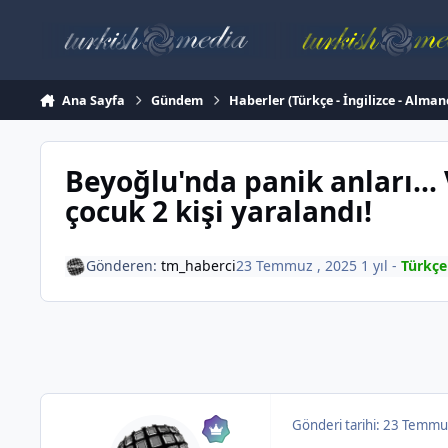
İçeriğe atla
Ana Sayfa
Gündem
Haberler (Türkçe - İngilizce - Alman
Beyoğlu'nda panik anları... 
çocuk 2 kişi yaralandı!
Gönderen:
tm_haberci
23 Temmuz , 2025
1 yıl
-
Türkçe
Gönderi tarihi:
23 Temmu