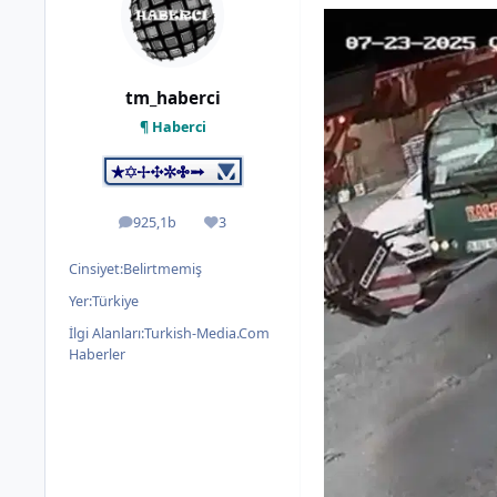
tm_haberci
¶ Haberci
925,1b
3
ileti
İtibar
Cinsiyet:
Belirtmemiş
Yer:
Türkiye
İlgi Alanları:
Turkish-Media.Com
Haberler