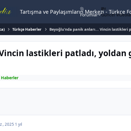
Tartışma ve Paylaşımların Merkezi - Türkçe 
Forumlar
Güncel Videola
ca)
Türkçe Haberler
Beyoğlu'nda panik anları... Vincin lastikleri 
Vincin lastikleri patladı, yoldan 
 Haberler
z , 2025
1 yıl