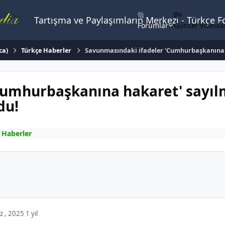
Tartışma ve Paylaşımların Merkezi - Türkçe 
Forumlar
Güncel Videola
ca)
Türkçe Haberler
Savunmasındaki ifadeler 'Cumhurbaşkanına ha
umhurbaşkanına hakaret' sayılmı
du!
 Haberler
z , 2025
1 yıl