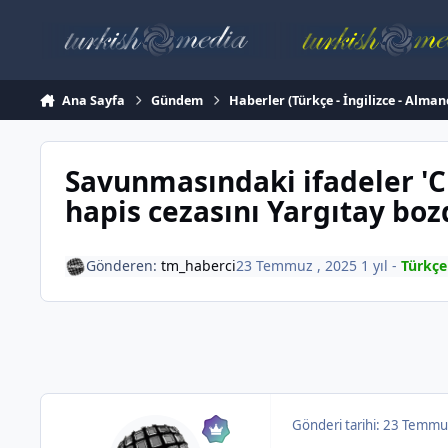
İçeriğe atla
Ana Sayfa
Gündem
Haberler (Türkçe - İngilizce - Alman
Savunmasındaki ifadeler 'C
hapis cezasını Yargıtay boz
Gönderen:
tm_haberci
23 Temmuz , 2025
1 yıl
-
Türkçe
Gönderi tarihi:
23 Temmu