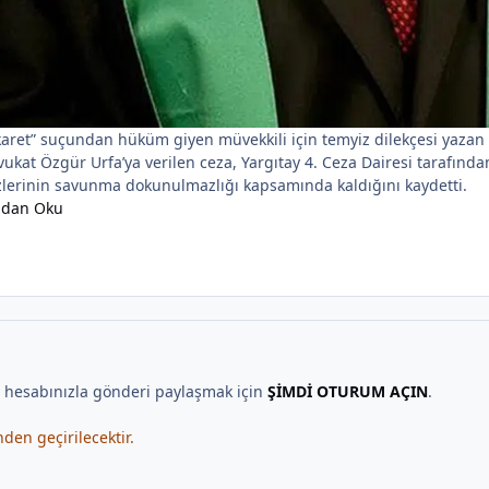
et” suçundan hüküm giyen müvekkili için temyiz dilekçesi yazan v
ukat Özgür Urfa’ya verilen ceza, Yargıtay 4. Ceza Dairesi tarafında
zlerinin savunma dokunulmazlığı kapsamında kaldığını kaydetti.
ndan Oku
, hesabınızla gönderi paylaşmak için
ŞİMDİ OTURUM AÇIN
.
en geçirilecektir.