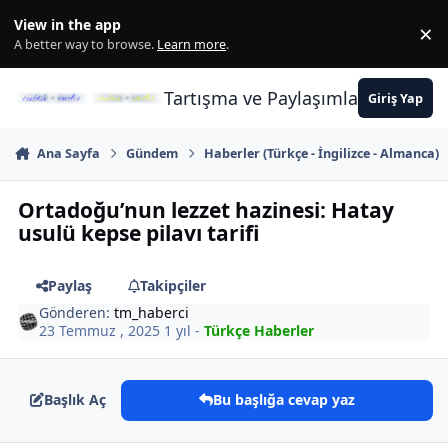
İçeriğe atla
View in the app
×
Di
A better way to browse.
Learn more
.
Tartışma ve Paylaşımların Merkez
Giriş Yap
Ana Sayfa
Gündem
Haberler (Türkçe - İngilizce - Almanca)
Ortadoğu’nun lezzet hazinesi: Hatay
usulü kepse pilavı tarifi
Paylaş
Takipçiler
Gönderen:
tm_haberci
23 Temmuz , 2025
1 yıl
-
Türkçe Haberler
Başlık Aç
Bu başlığa cevap yaz