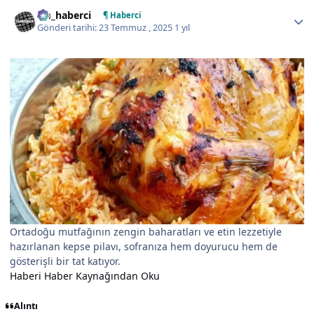
Author stats
tm_haberci
¶ Haberci
Gönderi tarihi:
23 Temmuz , 2025
1 yıl
Ortadoğu mutfağının zengin baharatları ve etin lezzetiyle
hazırlanan kepse pilavı, sofranıza hem doyurucu hem de
gösterişli bir tat katıyor.
Haberi Haber Kaynağından Oku
Alıntı