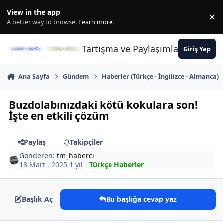
İçeriğe atla
View in the app
×
Di
A better way to browse.
Learn more
.
Tartışma ve Paylaşımların Merkez
Giriş Yap
Ana Sayfa
Gündem
Haberler (Türkçe - İngilizce - Almanca)
Buzdolabınızdaki kötü kokulara son!
İşte en etkili çözüm
Paylaş
Takipçiler
Gönderen:
tm_haberci
18 Mart , 2025
1 yıl
-
Türkçe Haberler
Başlık Aç
Bu başlığa cevap yaz