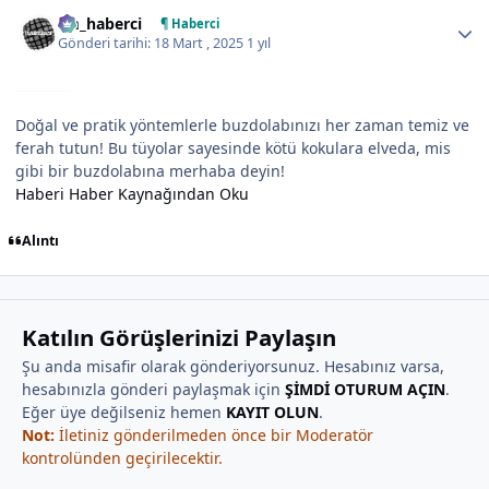
Author stats
tm_haberci
¶ Haberci
Gönderi tarihi:
18 Mart , 2025
1 yıl
Doğal ve pratik yöntemlerle buzdolabınızı her zaman temiz ve
ferah tutun! Bu tüyolar sayesinde kötü kokulara elveda, mis
gibi bir buzdolabına merhaba deyin!
Haberi Haber Kaynağından Oku
Alıntı
Katılın Görüşlerinizi Paylaşın
Şu anda misafir olarak gönderiyorsunuz. Hesabınız varsa,
hesabınızla gönderi paylaşmak için
ŞİMDİ OTURUM AÇIN
.
Eğer üye değilseniz hemen
KAYIT OLUN
.
Not:
İletiniz gönderilmeden önce bir Moderatör
kontrolünden geçirilecektir.