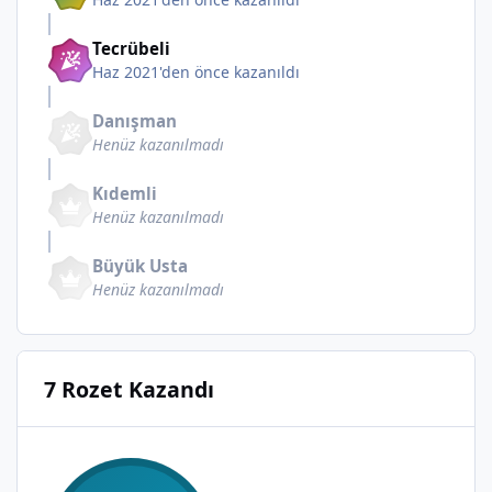
Tecrübeli
Haz 2021'den önce kazanıldı
Danışman
Henüz kazanılmadı
Kıdemli
Henüz kazanılmadı
Büyük Usta
Henüz kazanılmadı
7 Rozet Kazandı