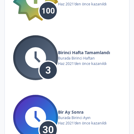
Haz 2021'den önce kazanıldı
Birinci Hafta Tamamlandı
Burada Birinci Haftan
Haz 2021'den önce kazanıldı
Bir Ay Sonra
Burada Birinci Ayın
Haz 2021'den önce kazanıldı