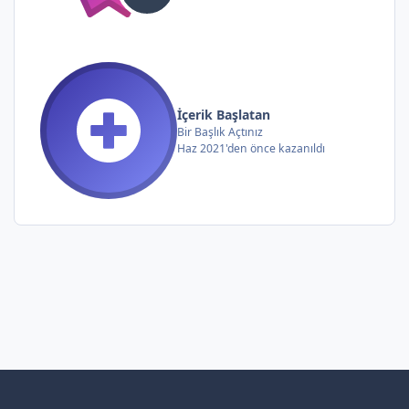
İçerik Başlatan
Bir Başlık Açtınız
Haz 2021'den önce kazanıldı