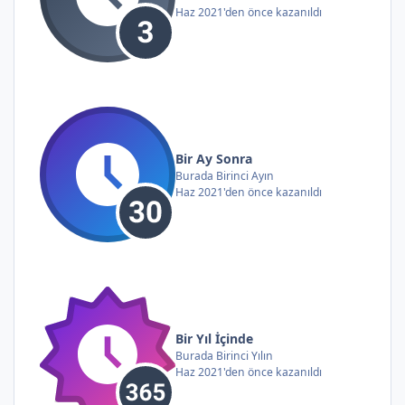
Haz 2021'den önce kazanıldı
Bir Ay Sonra
Burada Birinci Ayın
Haz 2021'den önce kazanıldı
Bir Yıl İçinde
Burada Birinci Yılın
Haz 2021'den önce kazanıldı