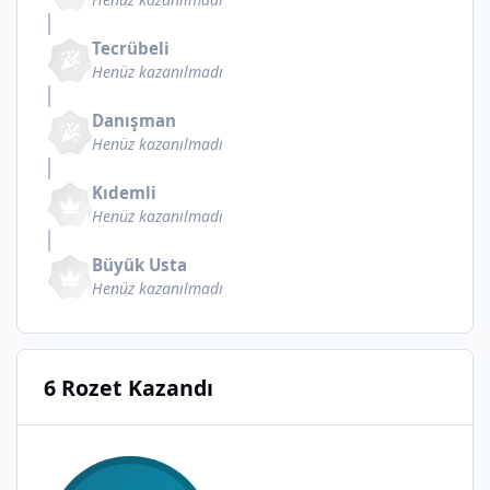
Tecrübeli
Henüz kazanılmadı
Danışman
Henüz kazanılmadı
Kıdemli
Henüz kazanılmadı
Büyük Usta
Henüz kazanılmadı
6 Rozet Kazandı