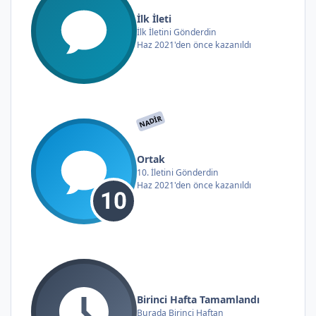
İlk İleti
İlk İletini Gönderdin
Haz 2021'den önce kazanıldı
NADIR
Ortak
10. İletini Gönderdin
Haz 2021'den önce kazanıldı
Birinci Hafta Tamamlandı
Burada Birinci Haftan